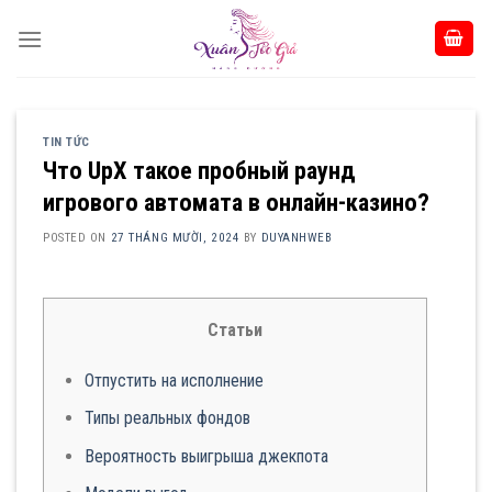
Skip
to
content
TIN TỨC
Что UpX такое пробный раунд
игрового автомата в онлайн-казино?
POSTED ON
27 THÁNG MƯỜI, 2024
BY
DUYANHWEB
Статьи
Отпустить на исполнение
Типы реальных фондов
Вероятность выигрыша джекпота