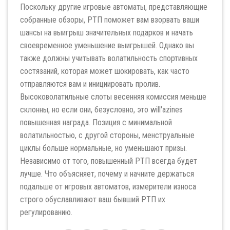
Поскольку другие игровые автоматы, представляющие
собранные обзоры, РТП поможет вам взорвать ваши
шансы на выигрыш значительных подарков и начать
своевременное уменьшение выигрышей. Однако вы
также должны учитывать волатильность спортивных
состязаний, которая может шокировать, как часто
отправляются вам и инициировать пролив.
Высоковолатильные слоты весенняя комиссия меньше
склонны, но если они, безусловно, это will'azines
повышенная награда. Позиция с минимальной
волатильностью, с другой стороны, менструальные
циклы больше нормальные, но уменьшают призы.
Независимо от того, повышенный РТП всегда будет
лучше. Что объясняет, почему и начните держаться
подальше от игровых автоматов, измерители износа
строго обуславливают ваш бывший РТП их
регулированию.