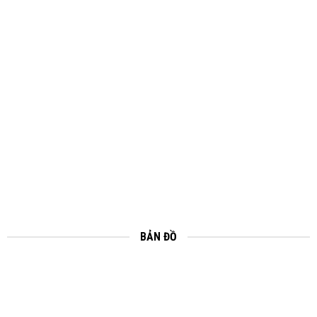
BẢN ĐỒ