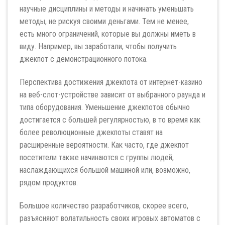
научные дисциплины и методы и начинать уменьшать
методы, не рискуя своими деньгами. Тем не менее,
есть много ограничений, которые вы должны иметь в
виду. Например, вы заработали, чтобы получить
джекпот с демонстрационного потока.
Перспектива достижения джекпота от интернет-казино
на веб-слот-устройстве зависит от выбранного раунда и
типа оборудования. Уменьшение джекпотов обычно
достигается с большей регулярностью, в то время как
более революционные джекпоты ставят на
расширенные вероятности. Как часто, где джекпот
посетители также начинаются с группы людей,
наслаждающихся большой машиной или, возможно,
рядом продуктов.
Большое количество разработчиков, скорее всего,
разъясняют волатильность своих игровых автоматов с