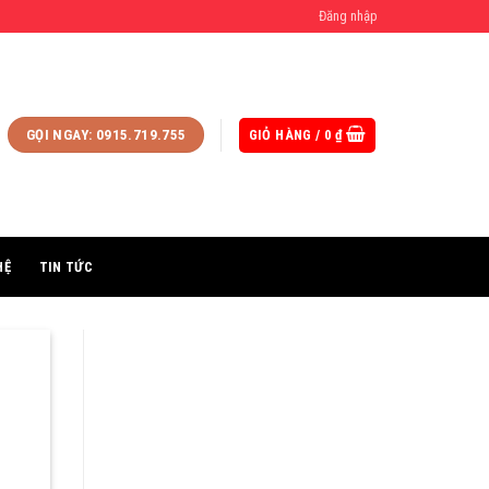
Đăng nhập
GIỎ HÀNG /
0
₫
GỌI NGAY: 0915.719.755
HỆ
TIN TỨC