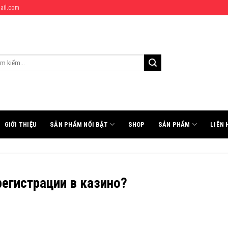
ail.com
:
GIỚI THIỆU
SẢN PHẨM NỔI BẬT
SHOP
SẢN PHẨM
LIÊN 
регистрации в казино?