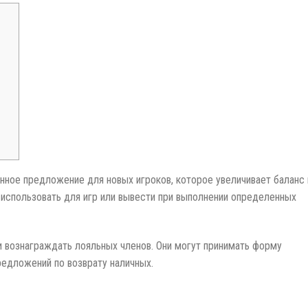
енное предложение для новых игроков, которое увеличивает баланс 
 использовать для игр или вывести при выполнении определенных
и вознаграждать лояльных членов.
Они могут принимать форму
редложений по возврату наличных.