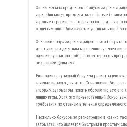
Онлайн-казино предлагают бонусы за регистраци
игры. Они могут предлагаться в форме бесплатны
игровые ограничения, ставки взносов для игр с 
отличным способом начать и увеличить свой бан
Обычный бонус за регистрацию — это бонус соот
депозита, что дает вам мгновенное увеличение 
один из лучших способов протестировать програ
реальными деньгами.
Еще один популярный бонус за регистрацию в к
течение первого дня игры. Совершенно бесплат
игровым автоматом, понять абсолютно все его 
линию игры. Хотя это приветственный бонус, ва
требования по ставкам в течение определенного
Несколько бонусов за регистрацию в казино та
автоматах, что является быстрым и простым сп