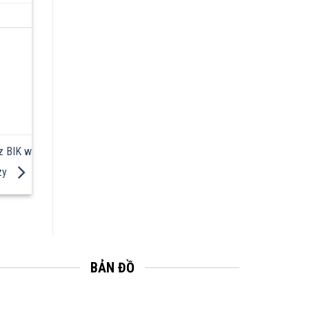
z BIK w
zy
BẢN ĐỒ