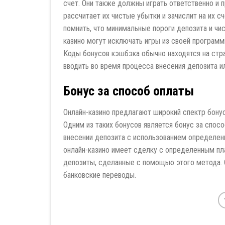
счет. Они также должны играть ответственно и 
рассчитает их чистые убытки и зачислит на их
помнить, что минимальные пороги депозита и чи
казино могут исключать игры из своей програм
Коды бонусов кэшбэка обычно находятся на стра
вводить во время процесса внесения депозита и
Бонус за способ оплаты
Онлайн-казино предлагают широкий спектр бону
Одним из таких бонусов является бонус за спос
внесении депозита с использованием определенн
онлайн-казино имеет сделку с определенным пл
депозиты, сделанные с помощью этого метода. 
банковские переводы.