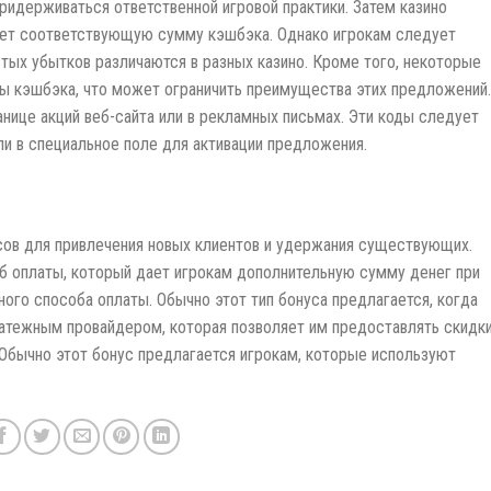
придерживаться ответственной игровой практики. Затем казино
 счет соответствующую сумму кэшбэка. Однако игрокам следует
стых убытков различаются в разных казино. Кроме того, некоторые
мы кэшбэка, что может ограничить преимущества этих предложений.
нице акций веб-сайта или в рекламных письмах. Эти коды следует
ли в специальное поле для активации предложения.
сов для привлечения новых клиентов и удержания существующих.
об оплаты, который дает игрокам дополнительную сумму денег при
ого способа оплаты. Обычно этот тип бонуса предлагается, когда
атежным провайдером, которая позволяет им предоставлять скидки
Обычно этот бонус предлагается игрокам, которые используют