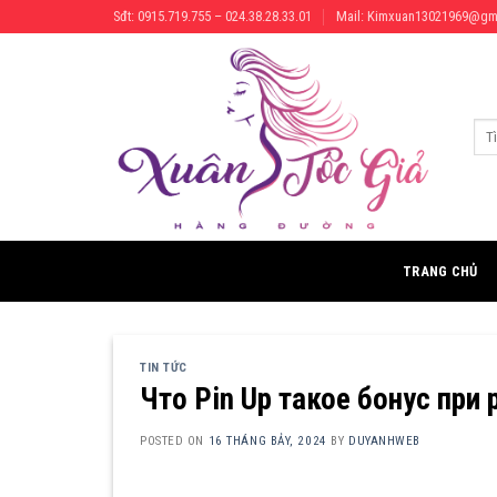
Skip
Sđt: 0915.719.755 – 024.38.28.33.01
Mail: Kimxuan13021969@gm
to
content
Tìm
kiếm
TRANG CHỦ
TIN TỨC
Что Pin Up такое бонус при 
POSTED ON
16 THÁNG BẢY, 2024
BY
DUYANHWEB