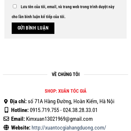
Lưu tên của tôi, email, và trang web trong trình duyệt này
cho lần bình luận kế tiếp của tôi.
VỀ CHÚNG TÔI
SHOP: XUÂN TÓC GIẢ
Địa chỉ:
số 71A Hàng Đường, Hoàn Kiếm, Hà Nội
Hotline:
0915.719.755 - 024.38.28.33.01
Email:
Kimxuan13021969@gmail.com
Website:
http://xuantocgiahangduong.com/