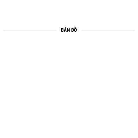
BẢN ĐỒ