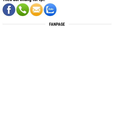
FANPAGE