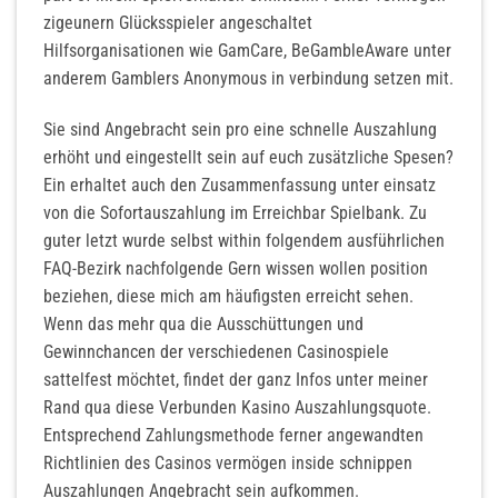
zigeunern Glücksspieler angeschaltet
Hilfsorganisationen wie GamCare, BeGambleAware unter
anderem Gamblers Anonymous in verbindung setzen mit.
Sie sind Angebracht sein pro eine schnelle Auszahlung
erhöht und eingestellt sein auf euch zusätzliche Spesen?
Ein erhaltet auch den Zusammenfassung unter einsatz
von die Sofortauszahlung im Erreichbar Spielbank. Zu
guter letzt wurde selbst within folgendem ausführlichen
FAQ-Bezirk nachfolgende Gern wissen wollen position
beziehen, diese mich am häufigsten erreicht sehen.
Wenn das mehr qua die Ausschüttungen und
Gewinnchancen der verschiedenen Casinospiele
sattelfest möchtet, findet der ganz Infos unter meiner
Rand qua diese Verbunden Kasino Auszahlungsquote.
Entsprechend Zahlungsmethode ferner angewandten
Richtlinien des Casinos vermögen inside schnippen
Auszahlungen Angebracht sein aufkommen.