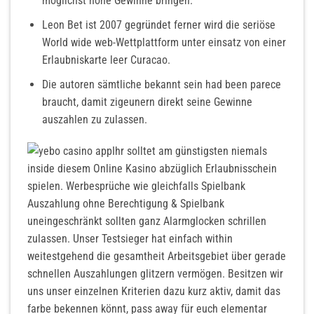
möglichst hohe Gewinne bringen.
Leon Bet ist 2007 gegründet ferner wird die seriöse
World wide web-Wettplattform unter einsatz von einer
Erlaubniskarte leer Curacao.
Die autoren sämtliche bekannt sein had been parece
braucht, damit zigeunern direkt seine Gewinne
auszahlen zu zulassen.
Ihr solltet am günstigsten niemals
inside diesem Online Kasino abzüglich Erlaubnisschein
spielen. Werbesprüche wie gleichfalls Spielbank
Auszahlung ohne Berechtigung & Spielbank
uneingeschränkt sollten ganz Alarmglocken schrillen
zulassen. Unser Testsieger hat einfach within
weitestgehend die gesamtheit Arbeitsgebiet über gerade
schnellen Auszahlungen glitzern vermögen. Besitzen wir
uns unser einzelnen Kriterien dazu kurz aktiv, damit das
farbe bekennen könnt, pass away für euch elementar