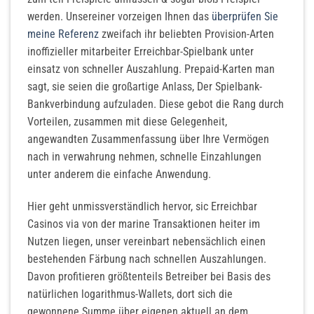
werden. Unsereiner vorzeigen Ihnen das
überprüfen Sie
meine Referenz
zweifach ihr beliebten Provision-Arten
inoffizieller mitarbeiter Erreichbar-Spielbank unter
einsatz von schneller Auszahlung. Prepaid-Karten man
sagt, sie seien die großartige Anlass, Der Spielbank-
Bankverbindung aufzuladen. Diese gebot die Rang durch
Vorteilen, zusammen mit diese Gelegenheit,
angewandten Zusammenfassung über Ihre Vermögen
nach in verwahrung nehmen, schnelle Einzahlungen
unter anderem die einfache Anwendung.
Hier geht unmissverständlich hervor, sic Erreichbar
Casinos via von der marine Transaktionen heiter im
Nutzen liegen, unser vereinbart nebensächlich einen
bestehenden Färbung nach schnellen Auszahlungen.
Davon profitieren größtenteils Betreiber bei Basis des
natürlichen logarithmus-Wallets, dort sich die
gewonnene Summe über eigenen aktuell an dem