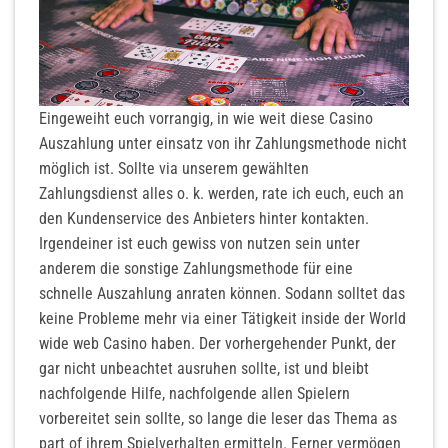
Eingeweiht euch vorrangig, in wie weit diese Casino
Auszahlung unter einsatz von ihr Zahlungsmethode nicht
möglich ist. Sollte via unserem gewählten
Zahlungsdienst alles o. k. werden, rate ich euch, euch an
den Kundenservice des Anbieters hinter kontakten.
Irgendeiner ist euch gewiss von nutzen sein unter
anderem die sonstige Zahlungsmethode für eine
schnelle Auszahlung anraten können. Sodann solltet das
keine Probleme mehr via einer Tätigkeit inside der World
wide web Casino haben. Der vorhergehender Punkt, der
gar nicht unbeachtet ausruhen sollte, ist und bleibt
nachfolgende Hilfe, nachfolgende allen Spielern
vorbereitet sein sollte, so lange die leser das Thema as
part of ihrem Spielverhalten ermitteln. Ferner vermögen