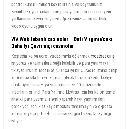
kontrol kumar limitleri koyabilirsiniz ve koymalısınız.
Kesinlikle oynamadan önce para yatırma bonusunun yeni
şartlarını inceleyin, böylece öğrenirsiniz ve bu nedenle
video oyunu uygun olur.
WV Web tabanlı casinolar – Batı Virginia'daki
Daha İyi Çevrimiçi casinolar
Keşfedin ve bu ücret yaklaşımıyla eğlenmek
mostbet giriş
istiyoruz ve talimatlara bağlı kalabilir ve para yatırmaya
tıklayabilirsiniz. MostBet şu anda iyi bir Curacao iznine sahip
ve Avrupa ülkeleri ve küresel olarak birçok ülkede faaliyet
gösteriyorsunuz – yazma süresince 90'ın üzerinde.
İnsanların orijinal Para Yatırma Ekstrası için harika bir temel
nitelikli para yatırma işlemi yaparak kayıt yaptırmaları
gerekiyor. Yeni kısa kayıt modunu tamamlayın ve e-posta
adresi veya cep telefonu numarası gibi birkaç kolay bilgi
istiyor.