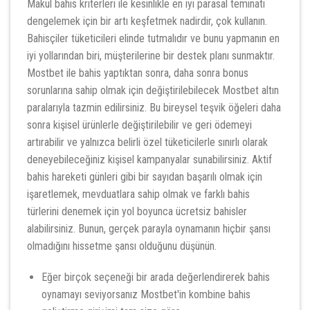
Makul bahis kriterleri ile kesinlikle en iyi parasal teminatı
dengelemek için bir artı keşfetmek nadirdir, çok kullanın.
Bahisçiler tüketicileri elinde tutmalıdır ve bunu yapmanın en
iyi yollarından biri, müşterilerine bir destek planı sunmaktır.
Mostbet ile bahis yaptıktan sonra, daha sonra bonus
sorunlarına sahip olmak için değiştirilebilecek Mostbet altın
paralarıyla tazmin edilirsiniz. Bu bireysel teşvik öğeleri daha
sonra kişisel ürünlerle değiştirilebilir ve geri ödemeyi
artırabilir ve yalnızca belirli özel tüketicilerle sınırlı olarak
deneyebileceğiniz kişisel kampanyalar sunabilirsiniz. Aktif
bahis hareketi günleri gibi bir sayıdan başarılı olmak için
işaretlemek, mevduatlara sahip olmak ve farklı bahis
türlerini denemek için yol boyunca ücretsiz bahisler
alabilirsiniz. Bunun, gerçek parayla oynamanın hiçbir şansı
olmadığını hissetme şansı olduğunu düşünün.
Eğer birçok seçeneği bir arada değerlendirerek bahis
oynamayı seviyorsanız Mostbet'in kombine bahis