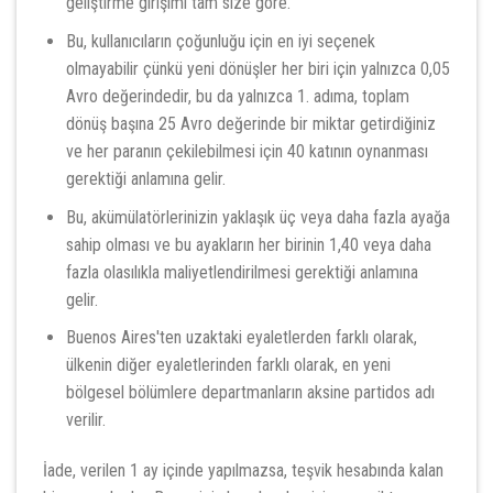
geliştirme girişimi tam size göre.
Bu, kullanıcıların çoğunluğu için en iyi seçenek
olmayabilir çünkü yeni dönüşler her biri için yalnızca 0,05
Avro değerindedir, bu da yalnızca 1. adıma, toplam
dönüş başına 25 Avro değerinde bir miktar getirdiğiniz
ve her paranın çekilebilmesi için 40 katının oynanması
gerektiği anlamına gelir.
Bu, akümülatörlerinizin yaklaşık üç veya daha fazla ayağa
sahip olması ve bu ayakların her birinin 1,40 veya daha
fazla olasılıkla maliyetlendirilmesi gerektiği anlamına
gelir.
Buenos Aires'ten uzaktaki eyaletlerden farklı olarak,
ülkenin diğer eyaletlerinden farklı olarak, en yeni
bölgesel bölümlere departmanların aksine partidos adı
verilir.
İade, verilen 1 ay içinde yapılmazsa, teşvik hesabında kalan