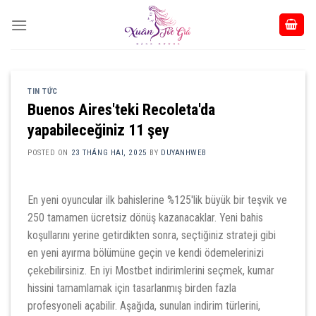
Skip
to
content
TIN TỨC
Buenos Aires'teki Recoleta'da
yapabileceğiniz 11 şey
POSTED ON
23 THÁNG HAI, 2025
BY
DUYANHWEB
En yeni oyuncular ilk bahislerine %125'lik büyük bir teşvik ve
250 tamamen ücretsiz dönüş kazanacaklar. Yeni bahis
koşullarını yerine getirdikten sonra, seçtiğiniz strateji gibi
en yeni ayırma bölümüne geçin ve kendi ödemelerinizi
çekebilirsiniz. En iyi Mostbet indirimlerini seçmek, kumar
hissini tamamlamak için tasarlanmış birden fazla
profesyoneli açabilir.
Aşağıda, sunulan indirim türlerini,