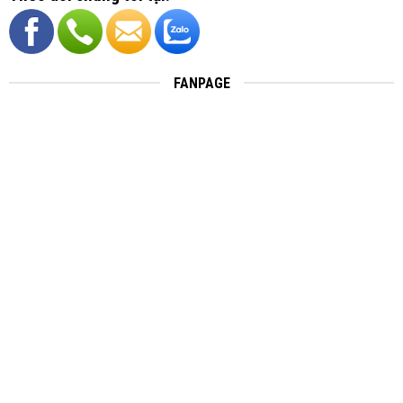
FANPAGE