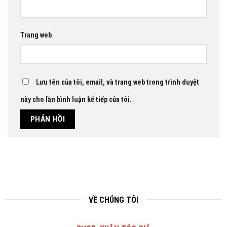
Trang web
Lưu tên của tôi, email, và trang web trong trình duyệt
này cho lần bình luận kế tiếp của tôi.
VỀ CHÚNG TÔI