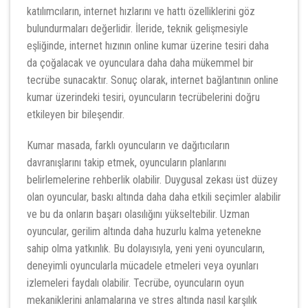
katılımcıların, internet hızlarını ve hattı özelliklerini göz
bulundurmaları değerlidir. İleride, teknik gelişmesiyle
eşliğinde, internet hızının online kumar üzerine tesiri daha
da çoğalacak ve oyunculara daha daha mükemmel bir
tecrübe sunacaktır. Sonuç olarak, internet bağlantının online
kumar üzerindeki tesiri, oyuncuların tecrübelerini doğru
etkileyen bir bileşendir.
Kumar masada, farklı oyuncuların ve dağıtıcıların
davranışlarını takip etmek, oyuncuların planlarını
belirlemelerine rehberlik olabilir. Duygusal zekası üst düzey
olan oyuncular, baskı altında daha daha etkili seçimler alabilir
ve bu da onların başarı olasılığını yükseltebilir. Uzman
oyuncular, gerilim altında daha huzurlu kalma yetenekne
sahip olma yatkınlık. Bu dolayısıyla, yeni yeni oyuncuların,
deneyimli oyuncularla mücadele etmeleri veya oyunları
izlemeleri faydalı olabilir. Tecrübe, oyuncuların oyun
mekaniklerini anlamalarına ve stres altında nasıl karşılık