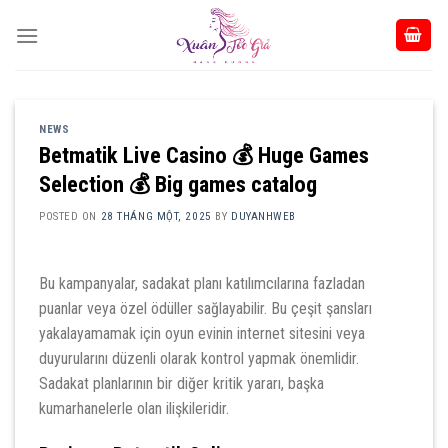
Skip
to
content
NEWS
Betmatik Live Casino 💰 Huge Games
Selection 💰 Big games catalog
POSTED ON
28 THÁNG MỘT, 2025
BY
DUYANHWEB
Bu kampanyalar, sadakat planı katılımcılarına fazladan
puanlar veya özel ödüller sağlayabilir. Bu çeşit şansları
yakalayamamak için oyun evinin internet sitesini veya
duyurularını düzenli olarak kontrol yapmak önemlidir.
Sadakat planlarının bir diğer kritik yararı, başka
kumarhanelerle olan ilişkileridir.