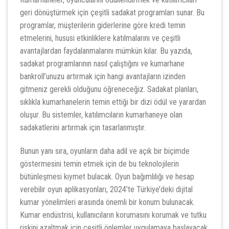
geri dönüştürmek için çeşitli sadakat programları sunar. Bu
programlar, müşterilerin giderlerine göre kredi temin
etmelerini, hususi etkinliklere katılmalarını ve çeşitli
avantajlardan faydalanmalarını mümkün kılar. Bu yazıda,
sadakat programlarının nasıl çalıştığını ve kumarhane
bankroll’unuzu artırmak için hangi avantajların izinden
gitmeniz gerekli olduğunu öğreneceğiz. Sadakat planları,
sıklıkla kumarhanelerin temin ettiği bir dizi ödül ve yarardan
oluşur. Bu sistemler, katılımcıların kumarhaneye olan
sadakatlerini artırmak için tasarlanmıştır.
Bunun yanı sıra, oyunların daha adil ve açık bir biçimde
göstermesini temin etmek için de bu teknolojilerin
bütünleşmesi kıymet bulacak. Oyun bağımlılığı ve hesap
verebilir oyun aplikasyonları, 2024’te Türkiye’deki dijital
kumar yönelimleri arasında önemli bir konum bulunacak.
Kumar endüstrisi, kullanıcıların korumasını korumak ve tutku
riskini azaltmak için çeşitli önlemler uygulamaya başlayacak.