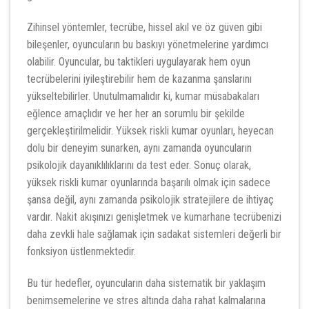
Zihinsel yöntemler, tecrübe, hissel akıl ve öz güven gibi
bileşenler, oyuncuların bu baskıyı yönetmelerine yardımcı
olabilir. Oyuncular, bu taktikleri uygulayarak hem oyun
tecrübelerini iyileştirebilir hem de kazanma şanslarını
yükseltebilirler. Unutulmamalıdır ki, kumar müsabakaları
eğlence amaçlıdır ve her her an sorumlu bir şekilde
gerçekleştirilmelidir. Yüksek riskli kumar oyunları, heyecan
dolu bir deneyim sunarken, aynı zamanda oyuncuların
psikolojik dayanıklılıklarını da test eder. Sonuç olarak,
yüksek riskli kumar oyunlarında başarılı olmak için sadece
şansa değil, aynı zamanda psikolojik stratejilere de ihtiyaç
vardır. Nakit akışınızı genişletmek ve kumarhane tecrübenizi
daha zevkli hale sağlamak için sadakat sistemleri değerli bir
fonksiyon üstlenmektedir.
Bu tür hedefler, oyuncuların daha sistematik bir yaklaşım
benimsemelerine ve stres altında daha rahat kalmalarına