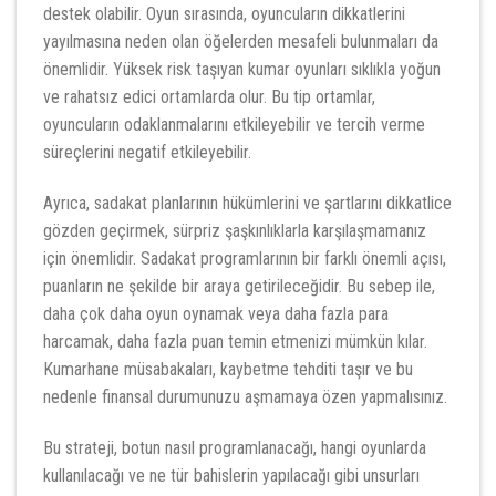
destek olabilir. Oyun sırasında, oyuncuların dikkatlerini
yayılmasına neden olan öğelerden mesafeli bulunmaları da
önemlidir. Yüksek risk taşıyan kumar oyunları sıklıkla yoğun
ve rahatsız edici ortamlarda olur. Bu tip ortamlar,
oyuncuların odaklanmalarını etkileyebilir ve tercih verme
süreçlerini negatif etkileyebilir.
Ayrıca, sadakat planlarının hükümlerini ve şartlarını dikkatlice
gözden geçirmek, sürpriz şaşkınlıklarla karşılaşmamanız
için önemlidir. Sadakat programlarının bir farklı önemli açısı,
puanların ne şekilde bir araya getirileceğidir. Bu sebep ile,
daha çok daha oyun oynamak veya daha fazla para
harcamak, daha fazla puan temin etmenizi mümkün kılar.
Kumarhane müsabakaları, kaybetme tehditi taşır ve bu
nedenle finansal durumunuzu aşmamaya özen yapmalısınız.
Bu strateji, botun nasıl programlanacağı, hangi oyunlarda
kullanılacağı ve ne tür bahislerin yapılacağı gibi unsurları