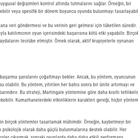
ygusal değişimleri kontrol altında tutmalarını sağlar. Örneğin, bir
ebilir veya spesifik bir dönem boyunca oyunda bulunmayı tasarlayabili
mana veri göndermesi ve bu verinin geri gelmesi için tüketilen süredir.
la katılımcının oyun içerisindeki başarısına kötü etki yapabilir. Birço
 faydalarını tecrübe etmiştir. Örnek olarak, aktif krupiyelerle oynanan
k başarma şanslarını çoğaltmayı bekler. Ancak, bu yöntem, oyuncunun
 olabilir. Bu yöntem, yitirilen her bahis sonra bir ünite artırmayı ve
rındırır. Bu strateji, Martingale yöntemine göre daha kısıtlı tehlikeli
ebilir. Kumarhanelerdeki etkinliklerin karakteri gereği, hiçbir yönte
için birçok yöntemler tasarlamak mühimdir. Örneğin, kaybetmeyi bir
psikolojik olarak daha güçlü bulunmalarına destek olabilir. Her
rsler çıkarmak, sonraki oyunlarda daha daha etkili performans