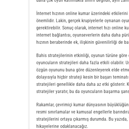
daha çok oyun katılmakla sınırlı değildir, aynı za
İnternet hızının online kumar üzerindeki etkilerin
önemlidir. Lakin, gerçek krupiyelerle oynanan oyunl
gerektirebilir. Sonuç olarak, internet hızı online k
internet bağlantısı, oyunseverlerin daha daha pürü
hızının beraberinde ek, ilişkinin güvenilirliği de b
Bahis stratejilerinin etkinliği, oyunun türüne göre
oyuncuların stratejileri daha fazla etkili olabilir. 
özgün oyununu buna göre düzenleyerek elde etme ol
dolayısıyla hiçbir strateji kesin bir başarı temina
stratejileri genellikle daha daha az etki gösterir.
stratejiler yaratır, bu da oyuncuların başarma şans
Rakamlar, çevrimiçi kumar dünyasının büyüklüğünü 
resmi sınırlamalar ve kamusal engellerle barındır
stratejilerini ortaya çıkarmış durumda. Bu yazıda
hikayelerine odaklanacağız.