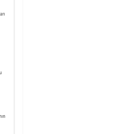
arı
u
nın