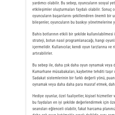
yardımcı olabilir. Bu sebep, oyuncuların sosyal y
etkileşimler oluşturmaları faydalı olabilir. Sonuç 
oyuncuların başarılarını şekillendiren önemli bir u
bileşenler, oyuncuların bu baskıyı yönetmelerine ya
Bahis botlarının etkili bir şekilde kullanılabilmesi i
strateji, botun nasıl programlanacağı, hangi oyunla
içermelidir. Kullanıcılar, kendi oyun tarzlarına ve 
artırabilirler.
Bu sebep ile, daha çok daha oyun oynamak veya d
Kumarhane müsabakaları, kaybetme tehditi taşır
Sadakat sistemlerinin bir farklı değerli yönü, puan
oynamak veya daha daha para masraf etmek, daha 
Hediye oyunlar, özel faaliyetler, kişisel hizmetler
bu faydaları en iyi şekilde değerlendirmek için öz
seansları eğlenceli olabilir, fakat harcama planı