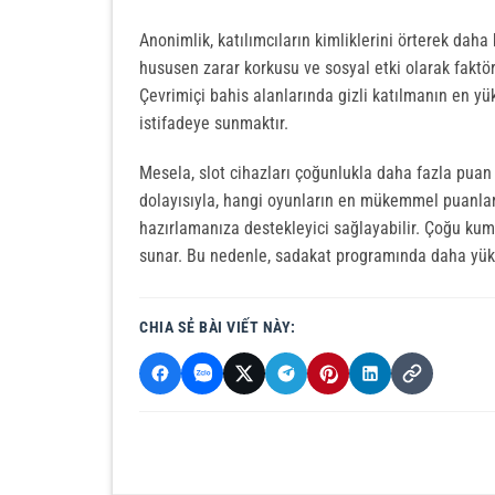
Anonimlik, katılımcıların kimliklerini örterek dah
hususen zarar korkusu ve sosyal etki olarak fakt
Çevrimiçi bahis alanlarında gizli katılmanın en y
istifadeye sunmaktır.
Mesela, slot cihazları çoğunlukla daha fazla puan
dolayısıyla, hangi oyunların en mükemmel puanlar
hazırlamanıza destekleyici sağlayabilir. Çoğu kum
sunar. Bu nedenle, sadakat programında daha yükse
CHIA SẺ BÀI VIẾT NÀY: