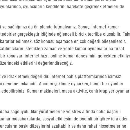
oyunlarında, oyuncuların kendilerini harekete geçirmek etmeleri de
 ve sağlığınızı da ön planda tutmalısınız. Sonuç, internet kumar
edbirler gerçekleştirildiğinde eğlenceli biricik tecrübe oluşabilir. Fak
 kararlar edinmek, söz konusu aşamada en çok değerli bileşenlerdir.
katılımcıların istedikleri zaman ve yerde kumar oynamalarına fırsat
bir konu var: internet hızı , online kumar deneyimini gerçekten etkiliy
zerindeki etkilerini değerlendireceğiz.
k ve idrak etmek değerlidir. İnternet bahis platformlarında isimsiz
erini deneme imkanıdır. Anonim şeklinde oynarken, hangi tür oyunları
 edebilirsiniz. Kumar makineleri, masa aktivite, canlı krupiyer oyunlar
aha sağduyulu fikir yürütmelerine ve stres altında daha başarılı
 kumar müsabakalarda, sosyal etkileşim de önemli bir görev icra eder.
ncuların baskı düzeylerini azaltabilir ve daha rahat hissetmelerine