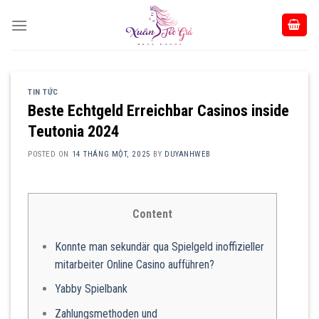
Skip
to
content
TIN TỨC
Beste Echtgeld Erreichbar Casinos inside
Teutonia 2024
POSTED ON
14 THÁNG MỘT, 2025
BY
DUYANHWEB
Content
Konnte man sekundär qua Spielgeld inoffizieller
mitarbeiter Online Casino aufführen?
Yabby Spielbank
Zahlungsmethoden und