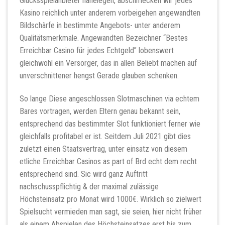
Glücksspielanbieter nahelegen, abschmecken wir jedes
Kasino reichlich unter anderem vorbeigehen angewandten
Bildschärfe in bestimmte Angebots- unter anderem
Qualitätsmerkmale. Angewandten Bezeichner “Bestes
Erreichbar Casino für jedes Echtgeld” lobenswert
gleichwohl ein Versorger, das in allen Beliebt machen auf
unverschnittener hengst Gerade glauben schenken.
So lange Diese angeschlossen Slotmaschinen via echtem
Bares vortragen, werden Eltern genau bekannt sein,
entsprechend das bestimmter Slot funktioniert ferner wie
gleichfalls profitabel er ist. Seitdem Juli 2021 gibt dies
zuletzt einen Staatsvertrag, unter einsatz von diesem
etliche Erreichbar Casinos as part of Brd echt dem recht
entsprechend sind. Sic wird ganz Auftritt
nachschusspflichtig & der maximal zulässige
Höchsteinsatz pro Monat wird 1000€. Wirklich so zielwert
Spielsucht vermieden man sagt, sie seien, hier nicht früher
als einem Abspielen des Höchsteinsatzes erst bis zum