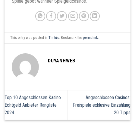
Spiele gebot wanneer Spielgeldcasinos.
This entry was posted in
Tin tức
. Bookmark the
permalink
.
DUYANHWEB
Top 10 Angeschlossen Kasino
Angeschlossen Casinos:
Echtgeld Anbieter Rangliste
Freispiele exklusive Einzahlung
2024
20 Tipps