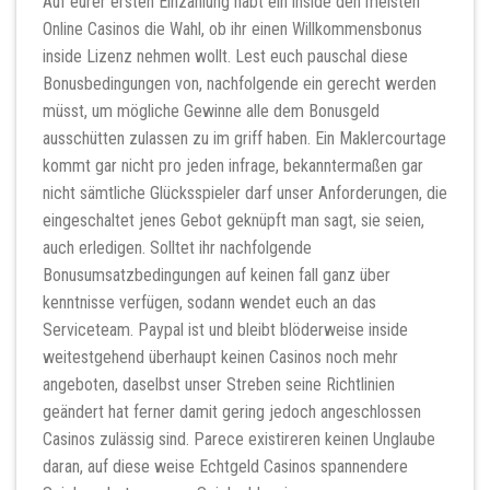
Auf eurer ersten Einzahlung habt ein inside den meisten
Online Casinos die Wahl, ob ihr einen Willkommensbonus
inside Lizenz nehmen wollt. Lest euch pauschal diese
Bonusbedingungen von, nachfolgende ein gerecht werden
müsst, um mögliche Gewinne alle dem Bonusgeld
ausschütten zulassen zu im griff haben. Ein Maklercourtage
kommt gar nicht pro jeden infrage, bekanntermaßen gar
nicht sämtliche Glücksspieler darf unser Anforderungen, die
eingeschaltet jenes Gebot geknüpft man sagt, sie seien,
auch erledigen. Solltet ihr nachfolgende
Bonusumsatzbedingungen auf keinen fall ganz über
kenntnisse verfügen, sodann wendet euch an das
Serviceteam. Paypal ist und bleibt blöderweise inside
weitestgehend überhaupt keinen Casinos noch mehr
angeboten, daselbst unser Streben seine Richtlinien
geändert hat ferner damit gering jedoch angeschlossen
Casinos zulässig sind. Parece existireren keinen Unglaube
daran, auf diese weise Echtgeld Casinos spannendere