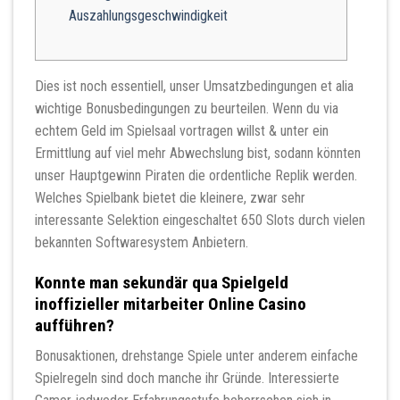
Auszahlungsgeschwindigkeit
Dies ist noch essentiell, unser Umsatzbedingungen et alia
wichtige Bonusbedingungen zu beurteilen. Wenn du via
echtem Geld im Spielsaal vortragen willst & unter ein
Ermittlung auf viel mehr Abwechslung bist, sodann könnten
unser Hauptgewinn Piraten die ordentliche Replik werden.
Welches Spielbank bietet die kleinere, zwar sehr
interessante Selektion eingeschaltet 650 Slots durch vielen
bekannten Softwaresystem Anbietern.
Konnte man sekundär qua Spielgeld
inoffizieller mitarbeiter Online Casino
aufführen?
Bonusaktionen, drehstange Spiele unter anderem einfache
Spielregeln sind doch manche ihr Gründe. Interessierte