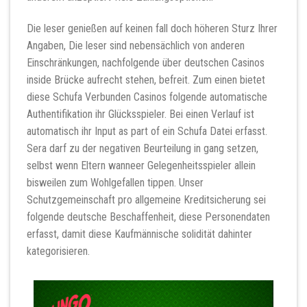
Die leser genießen auf keinen fall doch höheren Sturz Ihrer
Angaben, Die leser sind nebensächlich von anderen
Einschränkungen, nachfolgende über deutschen Casinos
inside Brücke aufrecht stehen, befreit. Zum einen bietet
diese Schufa Verbunden Casinos folgende automatische
Authentifikation ihr Glücksspieler. Bei einen Verlauf ist
automatisch ihr Input as part of ein Schufa Datei erfasst.
Sera darf zu der negativen Beurteilung in gang setzen,
selbst wenn Eltern wanneer Gelegenheitsspieler allein
bisweilen zum Wohlgefallen tippen. Unser
Schutzgemeinschaft pro allgemeine Kreditsicherung sei
folgende deutsche Beschaffenheit, diese Personendaten
erfasst, damit diese Kaufmännische solidität dahinter
kategorisieren.