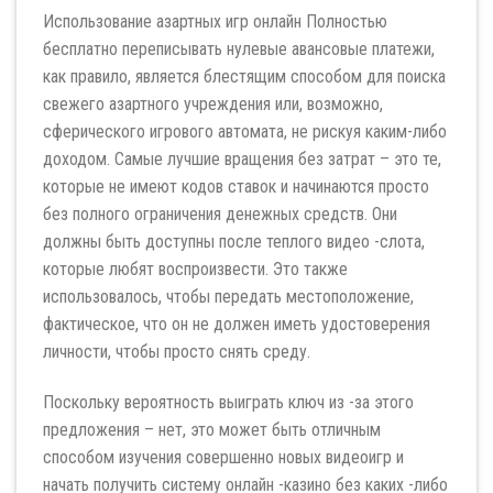
Использование азартных игр онлайн Полностью
бесплатно переписывать нулевые авансовые платежи,
как правило, является блестящим способом для поиска
свежего азартного учреждения или, возможно,
сферического игрового автомата, не рискуя каким-либо
доходом. Самые лучшие вращения без затрат – это те,
которые не имеют кодов ставок и начинаются просто
без полного ограничения денежных средств. Они
должны быть доступны после теплого видео -слота,
которые любят воспроизвести. Это также
использовалось, чтобы передать местоположение,
фактическое, что он не должен иметь удостоверения
личности, чтобы просто снять среду.
Поскольку вероятность выиграть ключ из -за этого
предложения – нет, это может быть отличным
способом изучения совершенно новых видеоигр и
начать получить систему онлайн -казино без каких -либо