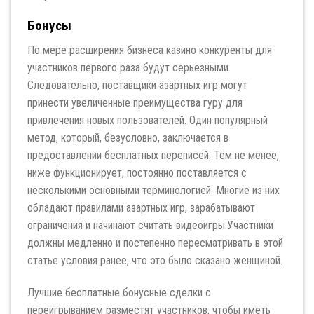
Бонусы
По мере расширения бизнеса казино конкуренты для
участников первого раза будут серьезными.
Следовательно, поставщики азартных игр могут
принести увеличенные преимущества гуру для
привлечения новых пользователей. Один популярный
метод, который, безусловно, заключается в
предоставлении бесплатных переписей. Тем не менее,
ниже функционирует, постоянно поставляется с
несколькими основными терминологией. Многие из них
обладают правилами азартных игр, зарабатывают
ограничения и начинают считать видеоигры.Участники
должны медленно и постепенно пересматривать в этой
статье условия ранее, что это было сказано женщиной.
Лучшие бесплатные бонусные сделки с
переигрыванием разместят участников, чтобы иметь