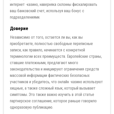
интернет -казино, наверняка склонны фискалировать
ваш банковский счет, используя ваш бонус с
подразделениями.
Доверие
Независимо от того, остается ли вы, как вы
приобретаете, полностью свободные переписные
записи, как правило, начинается с конкретной
терминологии всех преимуществ. Европейские страны,
ставшие платежными, предлагают много
законодательства и инициируют ограничения средств
массовой информации фактических безопасных
участников и убедитесь, что онлайн -казино используют
хищные, а также сложный язык, который вызывает
симптомы. Это также важно изучить в этой статье
партнерское соглашение, которое раньше говорило
одноразовую публикацию.