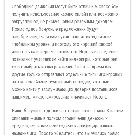
Свободные движения могут быть отличным способом
получить использование казино онлайн или, возможно,
закругленное, не рискуя новым реальным доходом.
Прямо здесь бонусные предложения будут
приобретены, если вам нужно вносит вкладчики на
глобальном уровне, и поэтому это хороший способ
испытать на интернет -автоматах. Игровые заведения
позволяют участникам найти видеоигры, которые они
хотят выбрать вознаграждение Girl, в то время как
другие только отправляют отдельные типы игр игровых
автоматов. Самый лучший выбор людей, которые
можно найти у заслуживающих доверия поставщиков,
например, микрогамирование и начинают Netent.
Ниже бонусные сделки часто включают фразы В вашем
описании жизнь в полном ограничении денежных
средств, если вам необходимо квалифицированные
названия игр. Просто убедитесь, что вы учились прямо