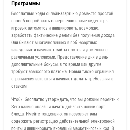
Программы
Бесплатные ходы онлайн-азартные дома-это простой
способ попробовать совершенно новые видеоигры
игровых автоматов и инициировать, возможно,
заработать фактические деньги без получения дохода.
Они бывают многочисленных в веб -азартных
заведениях и начинают сайты слотов и доступны с
различными условиями. Представление дня в день
дополнительные бонусы, в то время как другие
требуют авансового платежа. Новый также ограничил
ограничения выплаты и начинает делать требования к
ставкам.
Чтобы бесплатно утверждать, что вы должны перейти к
Serp казино онлайн и начать добавить новый сорт
блюда. Имейте тенденцию, он позволяет вам
содержать регистрацию действительной электронной
почты и инициировать входящий маркетинговый код. В