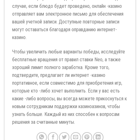
случае, если блюдо будет проведено, онлайн -казино
отправляет вам электронное письмо для обеспечения
вашей учетной записи. Доступные повторные записи
могут оставаться благодаря оправданию интернет-
казино.
Чтобы увеличить любые варианты победы, исследуйте
бесплатные вращения от правил ставки Neo, а также
хороший лимит полного заработка. Кроме того,
подтвердите, предлагает ли интернет -казино
портативное, если совместимо для приобретения игр,
которые кто -либо хочет выполнить. Если у вас есть
какие -либо вопросы, вы всегда можете прикоснуться к
новым сотрудникам поддержки казиноазинов, чтобы
узнать больше. Каждый из них способен к вопросам
решения за считанные минуты.