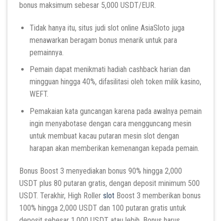
bonus maksimum sebesar 5,000 USDT/EUR.
Tidak hanya itu, situs judi slot online AsiaSloto juga
menawarkan beragam bonus menarik untuk para
pemainnya.
Pemain dapat menikmati hadiah cashback harian dan
mingguan hingga 40%, difasilitasi oleh token milik kasino,
WEFT.
Pemakaian kata guncangan karena pada awalnya pemain
ingin menyabotase dengan cara mengguncang mesin
untuk membuat kacau putaran mesin slot dengan
harapan akan memberikan kemenangan kepada pemain.
Bonus Boost 3 menyediakan bonus 90% hingga 2,000
USDT plus 80 putaran gratis, dengan deposit minimum 500
USDT. Terakhir, High Roller
slot
Boost 3 memberikan bonus
100% hingga 2,000 USDT dan 100 putaran gratis untuk
deposit sebesar 1,000 USDT atau lebih. Bonus harus