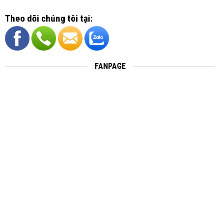
Theo dõi chúng tôi tại:
FANPAGE