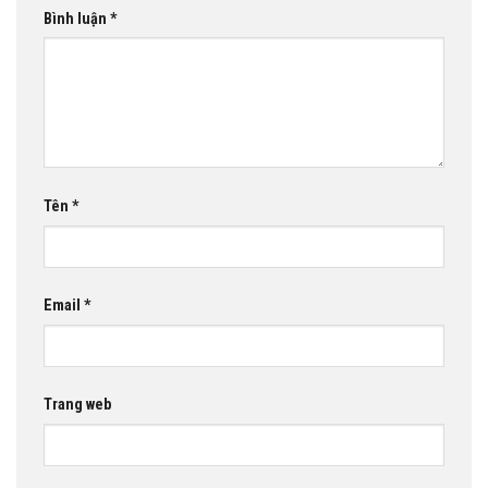
Bình luận
*
Tên
*
Email
*
Trang web