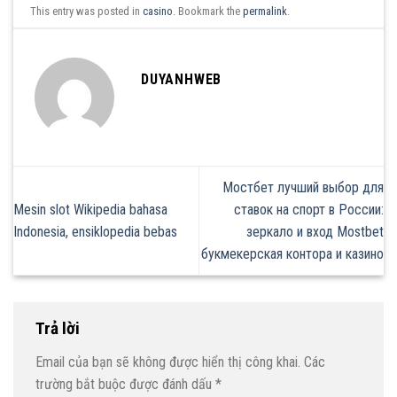
This entry was posted in
casino
. Bookmark the
permalink
.
DUYANHWEB
Мостбет лучший выбор для
Mesin slot Wikipedia bahasa
ставок на спорт в России:
Indonesia, ensiklopedia bebas
зеркало и вход Mostbet
букмекерская контора и казино
Trả lời
Email của bạn sẽ không được hiển thị công khai.
Các
trường bắt buộc được đánh dấu
*