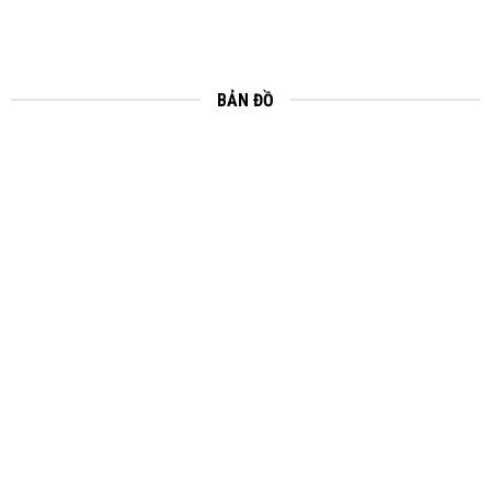
BẢN ĐỒ