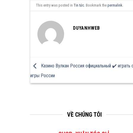
This entry was posted in
Tin tức
. Bookmark the
permalink
.
DUYANHWEB
Казино Вулкан Россия официальный ✔️ играть 
игры России
VỀ CHÚNG TÔI