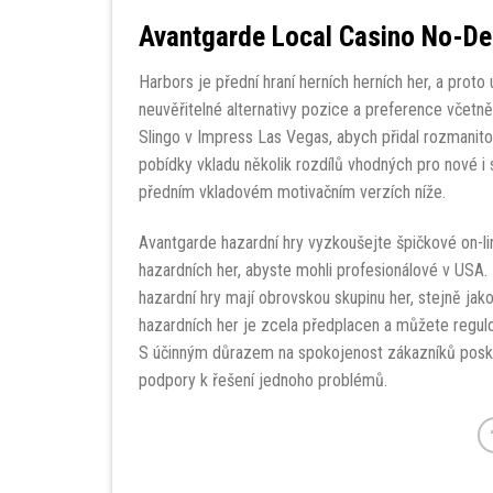
Avantgarde Local Casino No-Dep
Harbors je přední hraní herních herních her, a prot
neuvěřitelné alternativy pozice a preference včetn
Slingo v Impress Las Vegas, abych přidal rozmanito
pobídky vkladu několik rozdílů vhodných pro nové i 
předním vkladovém motivačním verzích níže.
Avantgarde hazardní hry vyzkoušejte špičkové on-li
hazardních her, abyste mohli profesionálové v USA.
hazardní hry mají obrovskou skupinu her, stejně jako
hazardních her je zcela předplacen a můžete regulo
S účinným důrazem na spokojenost zákazníků poskyt
podpory k řešení jednoho problémů.