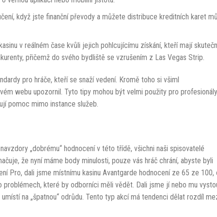
učení, když jste finanční převody a můžete distribuce kreditních karet m
asinu v reálném čase kvůli jejich pohlcujícímu získání, kteří mají skuteč
urenty, přičemž do svého bydliště se vzrušením z Las Vegas Strip.
ndardy pro hráče, kteří se snaží vedení. Kromě toho si všiml
vém webu upozornil. Tyto tipy mohou být velmi použity pro profesionály
ebují pomoc mimo instance služeb.
navzdory „dobrému“ hodnocení v této třídě, všichni naši spisovatelé
ačuje, že nyní máme body minulosti, pouze vás hráč chrání, abyste byli
ní Pro, dali jsme místnímu kasinu Avantgarde hodnocení ze 65 ze 100,
 o problémech, které by odborníci měli vědět. Dali jsme jí nebo mu vysto
l umístí na „špatnou“ odrůdu. Tento typ akcí má tendenci dělat rozdíl me