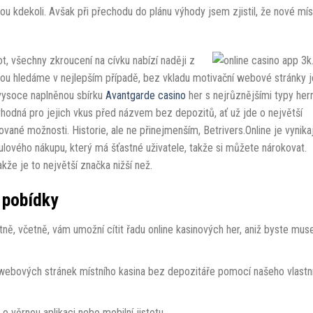
 kdekoli. Avšak při přechodu do plánu výhody jsem zjistil, že nové mí
t, všechny zkroucení na cívku nabízí naději z
erou hledáme v nejlepším případě, bez vkladu motivační webové stránky j
 vysoce naplněnou sbírku
Avantgarde casino
her s nejrůznějšími typy her
e vhodná pro jejich vkus před názvem bez depozitů, ať už jde o největší
zované možnosti. Historie, ale ne přinejmenším, Betrivers.Online je vynikaj
lového nákupu, který má šťastné uživatele, takže si můžete nárokovat.
akže je to největší značka nižší než.
 pobídky
tně, včetně, vám umožní cítit řadu online kasinových her, aniž byste muse
ch webových stránek místního kasina bez depozitáře pomocí našeho vlastn
 věrnou aplikaci nebo mobilní jistotu.