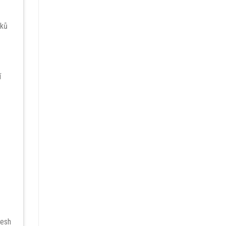
oků
í
resh