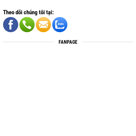
Theo dõi chúng tôi tại:
FANPAGE