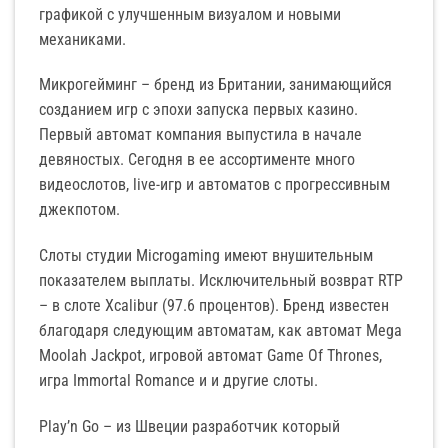
графикой с улучшенным визуалом и новыми
механиками.
Микрогейминг – бренд из Британии, занимающийся
созданием игр с эпохи запуска первых казино.
Первый автомат компания выпустила в начале
девяностых. Сегодня в ее ассортименте много
видеослотов, live-игр и автоматов с прогрессивным
джекпотом.
Слоты студии Microgaming имеют внушительным
показателем выплаты. Исключительный возврат RTP
– в слоте Xcalibur (97.6 процентов). Бренд известен
благодаря следующим автоматам, как автомат Mega
Moolah Jackpot, игровой автомат Game Of Thrones,
игра Immortal Romance и и другие слоты.
Play’n Go – из Швеции разработчик который