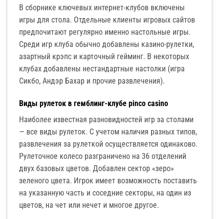
В сборнике ключевых интернет-клубов включены
игры для стола. Отдельные клиенты игровых сайтов
предпочитают регулярно именно настольные игры.
Среди игр клуба обычно добавлены казино-рулетки,
азартный крэпс и карточный гейминг. В некоторых
клубах добавлены нестандартные настолки (игра
Сикбо, Андэр Бахар и прочие развлечения).
Виды рулеток в гемблинг-клубе pinco casino
Наиболее известная разновидностей игр за столами
— все виды рулеток. С учетом наличия разных типов,
развлечения за рулеткой осуществляется одинаково.
Рулеточное колесо разграничено на 36 отделений
двух базовых цветов. Добавлен сектор «зеро»
зеленого цвета. Игрок имеет возможность поставить
на указанную часть и соседние секторы, на один из
цветов, на чет или нечет и многое другое.