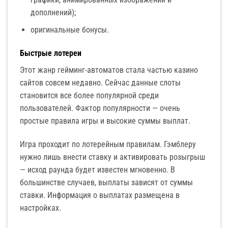
дополнений);
оригинальные бонусы.
Быстрые лотереи
Этот жанр гейминг-автоматов стала частью казино
сайтов совсем недавно. Сейчас данные слоты
становится все более популярной среди
пользователей. Фактор популярности — очень
простые правила игры и высокие суммы выплат.
Игра проходит по лотерейным правилам. Гэмблеру
нужно лишь внести ставку и активировать розыгрыш
— исход раунда будет известен мгновенно. В
большинстве случаев, выплаты зависят от суммы
ставки. Информация о выплатах размещена в
настройках.