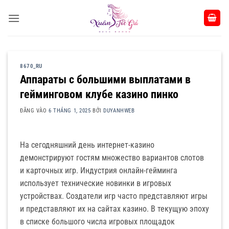
Bỏ
qua
nội
dung
8670_RU
Аппараты с большими выплатами в
гейминговом клубе казино пинко
ĐĂNG VÀO
6 THÁNG 1, 2025
BỞI
DUYANHWEB
На сегодняшний день интернет-казино
демонстрируют гостям множество вариантов слотов
и карточных игр. Индустрия онлайн-гейминга
использует технические новинки в игровых
устройствах. Создатели игр часто представляют игры
и представляют их на сайтах казино. В текущую эпоху
в списке большого числа игровых площадок