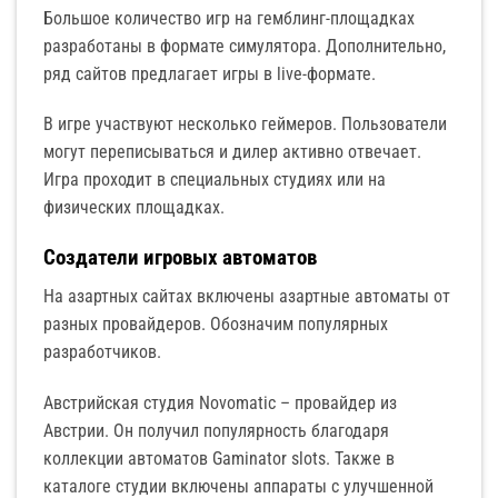
Большое количество игр на гемблинг-площадках
разработаны в формате симулятора. Дополнительно,
ряд сайтов предлагает игры в live-формате.
В игре участвуют несколько геймеров. Пользователи
могут переписываться и дилер активно отвечает.
Игра проходит в специальных студиях или на
физических площадках.
Создатели игровых автоматов
На азартных сайтах включены азартные автоматы от
разных провайдеров. Обозначим популярных
разработчиков.
Австрийская студия Novomatic – провайдер из
Австрии. Он получил популярность благодаря
коллекции автоматов Gaminator slots. Также в
каталоге студии включены аппараты с улучшенной