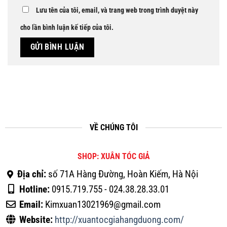
Lưu tên của tôi, email, và trang web trong trình duyệt này
cho lần bình luận kế tiếp của tôi.
VỀ CHÚNG TÔI
SHOP: XUÂN TÓC GIẢ
Địa chỉ:
số 71A Hàng Đường, Hoàn Kiếm, Hà Nội
Hotline:
0915.719.755 - 024.38.28.33.01
Email:
Kimxuan13021969@gmail.com
Website:
http://xuantocgiahangduong.com/