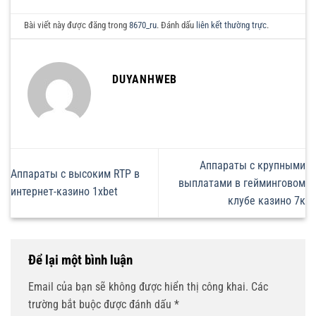
Bài viết này được đăng trong
8670_ru
. Đánh dấu
liên kết thường trực
.
DUYANHWEB
Аппараты с крупными
Аппараты с высоким RTP в
выплатами в гейминговом
интернет-казино 1xbet
клубе казино 7к
Để lại một bình luận
Email của bạn sẽ không được hiển thị công khai.
Các
trường bắt buộc được đánh dấu
*