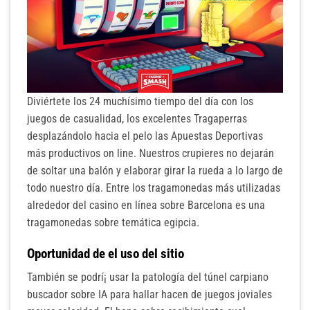
Diviértete los 24 muchísimo tiempo del día con los
juegos de casualidad, los excelentes Tragaperras
desplazándolo hacia el pelo las Apuestas Deportivas
más productivos on line. Nuestros crupieres no dejarán
de soltar una balón y elaborar girar la rueda a lo largo de
todo nuestro día. Entre los tragamonedas más utilizadas
alrededor del casino en línea sobre Barcelona es una
tragamonedas sobre temática egipcia.
Oportunidad de el uso del sitio
También se podrí¡ usar la patologí­a del túnel carpiano
buscador sobre IA para hallar hacen de juegos joviales