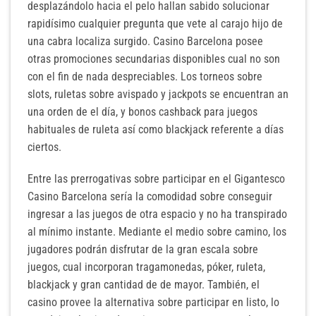
desplazándolo hacia el pelo hallan sabido solucionar
rapidísimo cualquier pregunta que vete al carajo hijo de
una cabra localiza surgido. Casino Barcelona posee
otras promociones secundarias disponibles cual no son
con el fin de nada despreciables. Los torneos sobre
slots, ruletas sobre avispado y jackpots se encuentran an
una orden de el día, y bonos cashback para juegos
habituales de ruleta así­ como blackjack referente a días
ciertos.
Entre las prerrogativas sobre participar en el Gigantesco
Casino Barcelona serí­a la comodidad sobre conseguir
ingresar a las juegos de otra espacio y no ha transpirado
al mí­nimo instante. Mediante el medio sobre camino, los
jugadores podrán disfrutar de la gran escala sobre
juegos, cual incorporan tragamonedas, póker, ruleta,
blackjack y gran cantidad de de mayor. También, el
casino provee la alternativa sobre participar en listo, lo