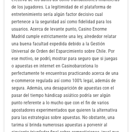
de los jugadores. La legitimidad de el plataforma de
entretenimiento serí­a algún factor decisivo cual
pertenece a la seguridad así­ como fidelidad para los
usuarios. Acerca de levante punto, Casino Enorme
Madrid cumple estrictamente una ley, alrededor relatar
una buena facultad expedida debido a la Gestión
Universal de Orden del Esparcimiento sobre Chile. Por
ese motivo, se podrí¡ mostrar para seguro que si juegas
o apuestas en internet en Casinobarcelona lo
perfectamente te encuentras practicando acerca de una
e-commerce regulada así­ como 100% legal, además de
segura. Además, una desaparición de apuestas con el
pasar del tiempo hándicap asiático podría ser algún
punto referente a lo mucho que con el fin de varios
apostadores experimentados que quieren la alternativa
para las estrategias sobre apuestas. No obstante, una
tarima sí brinda numerosas apuestas a porvenir al