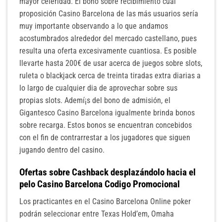
mayor celeridad. El bono sobre recibimiento cual
proposición Casino Barcelona de las más usuarios serí­a
muy importante observando a lo que andamos
acostumbrados alrededor del mercado castellano, pues
resulta una oferta excesivamente cuantiosa. Es posible
llevarte hasta 200€ de usar acerca de juegos sobre slots,
ruleta o blackjack cerca de treinta tiradas extra diarias a
lo largo de cualquier dia de aprovechar sobre sus
propias slots. Ademí¡s del bono de admisión, el
Gigantesco Casino Barcelona igualmente brinda bonos
sobre recarga. Estos bonos se encuentran concebidos
con el fin de contrarrestar a los jugadores que siguen
jugando dentro del casino.
Ofertas sobre Cashback desplazándolo hacia el
pelo Casino Barcelona Codigo Promocional
Los practicantes en el Casino Barcelona Online poker
podrán seleccionar entre Texas Hold’em, Omaha