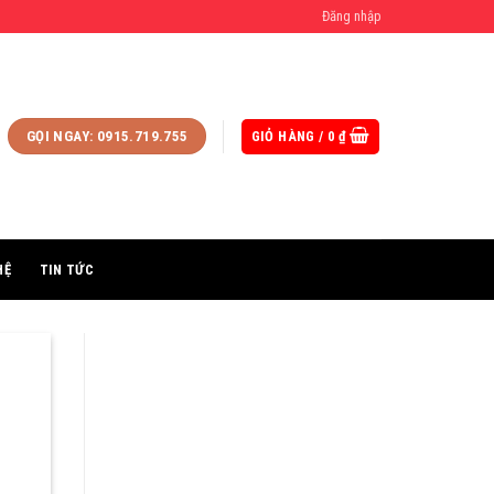
Đăng nhập
GIỎ HÀNG /
0
₫
GỌI NGAY: 0915.719.755
HỆ
TIN TỨC