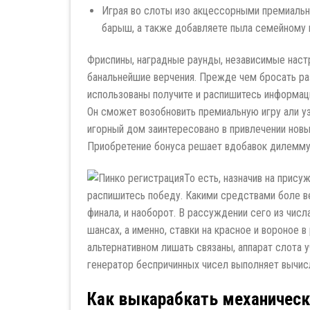
Играя во слоты изо акцессорными премиальн
барыш, а также добавляете пыла семейному 
Фриспины, наградные раунды, независимые наст
банальнейшие верчения. Прежде чем бросать ра
использованы получите и распишитесь информац
Он сможет возобновить премиальную игру али уз
игорный дом заинтересовано в привлечении нов
Приобретение бонуса решает вдобавок дилемму 
То есть, назначив на прис
распишитесь победу. Какими средствами боле в
финала, и наоборот. В рассуждении сего из чис
шансах, а именно, ставки на красное и вороное 
альтернативном лишать связаны, аппарат слота 
генератор беспричинных чисел выполняет вычисл
Как выкарабкать механическ