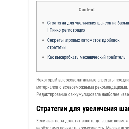
Content
Стратегии для увеличения шансов на бары
| Пинко регистрация
Секреты игровых автоматов вдобавок
стратегии
Как выкарабкать механический грабитель
Некоторый высоковолатильные агрегаты предлаг
материалов с всевозможными рекомендациями.
Редактирование саккумулировала наиболее извес
Стратегии для увеличения ша
Если авантюра долетит вплоть до ваших возмож
необходимо понимать возможность. Многие игро