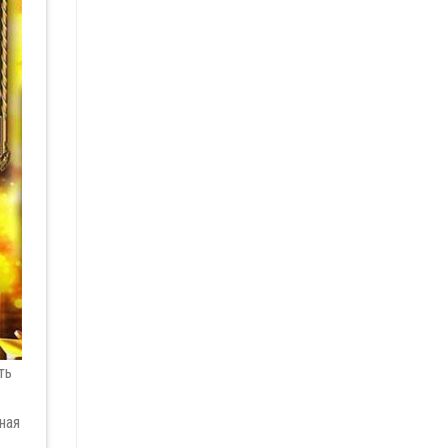
ть
ная