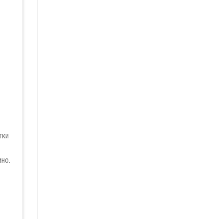
тки
но.