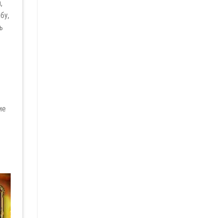
,
бу,
ь
ие