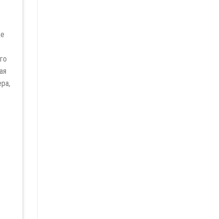
де
его
ая
ра,