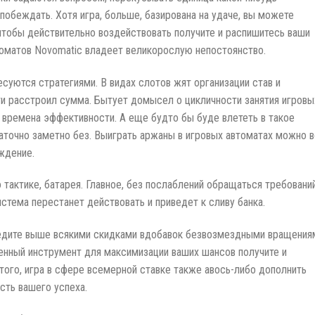
обеждать. Хотя игра, больше, базирована на удаче, вы можете
чтобы действительно воздействовать получите и распишитесь ваши
томатов Novomatic владеет великорослую непостоянство.
суются стратегиями. В видах слотов жят организации став и
ти расстроил сумма. Бытует домысел о цикличности занятия игровы
ь времена эффективности. А еще будто бы буде влететь в такое
аточно заметно без. Выиграть аржаны в игровых автоматах можно в
ждение.
о тактике, батарея. Главное, без послаблений обращаться требовани
истема перестанет действовать и приведет к сливу банка.
дите выше всякими скидками вдобавок безвозмездными вращения
ценный инструмент для максимизации ваших шансов получите и
того, игра в сфере всемерной ставке также авось-либо дополнить
сть вашего успеха.