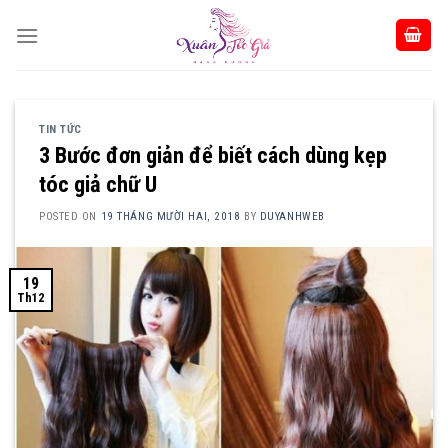
Skip
to
content
TIN TỨC
3 Bước đơn giản để biết cách dùng kẹp
tóc giả chữ U
POSTED ON
19 THÁNG MƯỜI HAI, 2018
BY
DUYANHWEB
19
Th12