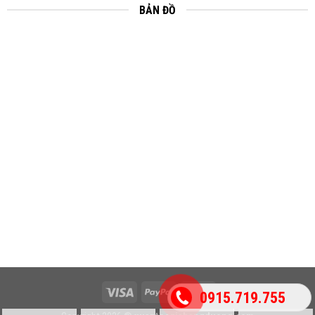
BẢN ĐỒ
0915.719.755