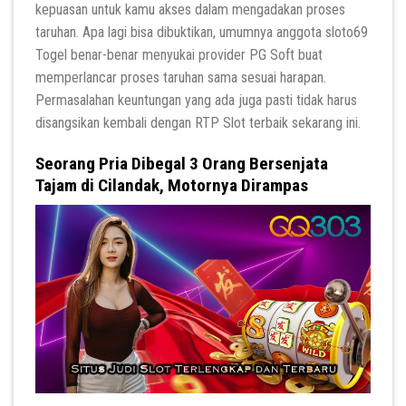
kepuasan untuk kamu akses dalam mengadakan proses
taruhan. Apa lagi bisa dibuktikan, umumnya anggota sloto69
Togel benar-benar menyukai provider PG Soft buat
memperlancar proses taruhan sama sesuai harapan.
Permasalahan keuntungan yang ada juga pasti tidak harus
disangsikan kembali dengan RTP Slot terbaik sekarang ini.
Seorang Pria Dibegal 3 Orang Bersenjata
Tajam di Cilandak, Motornya Dirampas