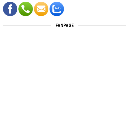
FANPAGE