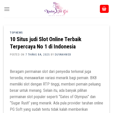
Skip
to
content
TOPNEWS
10 Situs judi Slot Online Terbaik
Terpercaya No 1 di Indonesia
POSTED ON
7 THÁNG BA, 2025
BY
DUYANHWEB
Beragam permainan slot dari penyedia terkenal juga
tersedia, menawarkan variasi menarik bagi pemain. BK8
memiliki slot dengan RTP tinggi, memberi pemain peluang
besar untuk menang. Selain itu, ada banyak pilihan
permainan slot populer seperti “Gates of Olympus” dan
“Sugar Rush” yang menarik. Ada pula provider taruhan online
PG Soft yang sudah tentu tidak kalah memberikan