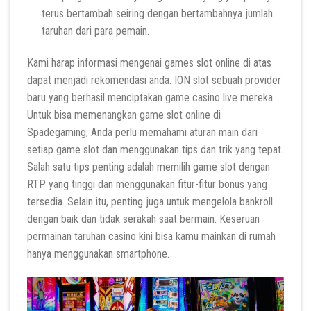
terus bertambah seiring dengan bertambahnya jumlah
taruhan dari para pemain.
Kami harap informasi mengenai games slot online di atas
dapat menjadi rekomendasi anda. ION slot sebuah provider
baru yang berhasil menciptakan game casino live mereka.
Untuk bisa memenangkan game slot online di
Spadegaming, Anda perlu memahami aturan main dari
setiap game slot dan menggunakan tips dan trik yang tepat.
Salah satu tips penting adalah memilih game slot dengan
RTP yang tinggi dan menggunakan fitur-fitur bonus yang
tersedia. Selain itu, penting juga untuk mengelola bankroll
dengan baik dan tidak serakah saat bermain. Keseruan
permainan taruhan casino kini bisa kamu mainkan di rumah
hanya menggunakan smartphone.