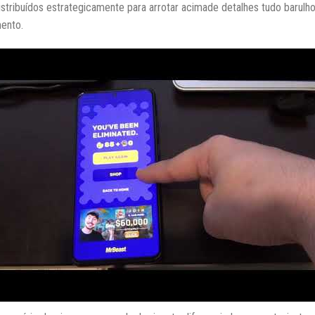
stribuídos estrategicamente para arrotar acimade detalhes tudo barulh
ento.