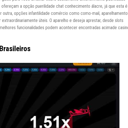
s ofereçam a opção puerilidade chat conhecimento álacre, já que esta é
por outra, opções infantilidade comércio como como-mail, aparelhamento
extraordinariamente úteis. O aparelho e deseja aprestar, desde slots
s melhores funcionalidades podem acontecer encontradas acimade casin
Brasileiros