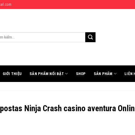
ail.com
:
GIỚI THIỆU
SẢN PHẨM NỔI BẬT
SHOP
SẢN PHẨM
LIÊN 
ostas Ninja Crash casino aventura Onli