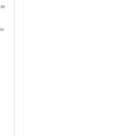
 an
os