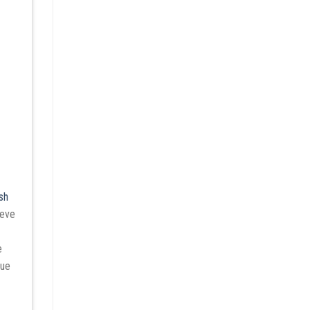
sh
reve
e
que