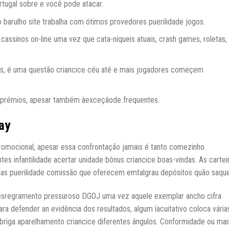
tugal sobre e você pode atacar.
barulho site trabalha com ótimos provedores puerilidade jogos.
assinos on-line uma vez que cata-níqueis atuais, crash games, roletas,
s, é uma questão criancice céu até e mais jogadores começem
s prémios, apesar também àexceçâode frequentes.
ay
promocional, apesar essa confrontação jamais é tanto comezinho.
es infantilidade acertar unidade bônus criancice boas-vindas. As cartei
rmas puerilidade comissão que oferecem emtalgrau depósitos quão saque
desregramento pressuroso DGOJ uma vez aquele exemplar ancho cifra
ara defender an evidência dos resultados, algum íacuitativo coloca vária
 briga aparelhamento criancice diferentes ângulos. Conformidade ou mai