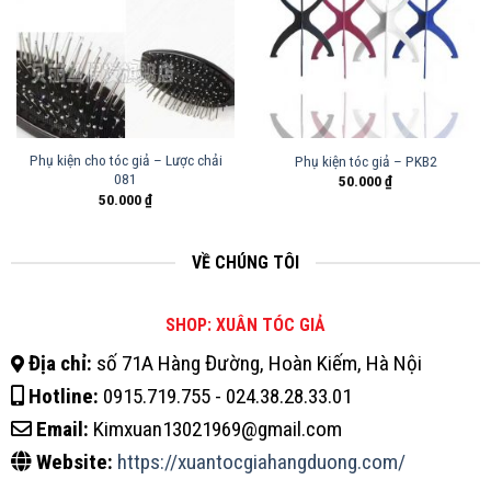
Phụ kiện cho tóc giả – Lược chải
Phụ kiện tóc giả – PKB2
081
50.000
₫
50.000
₫
VỀ CHÚNG TÔI
SHOP: XUÂN TÓC GIẢ
Địa chỉ:
số 71A Hàng Đường, Hoàn Kiếm, Hà Nội
Hotline:
0915.719.755 - 024.38.28.33.01
Email:
Kimxuan13021969@gmail.com
Website:
https://xuantocgiahangduong.com/