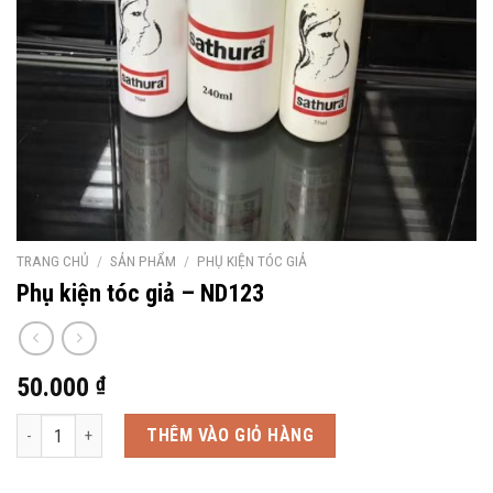
TRANG CHỦ
/
SẢN PHẨM
/
PHỤ KIỆN TÓC GIẢ
Phụ kiện tóc giả – ND123
50.000
₫
Phụ kiện tóc giả - ND123 số lượng
THÊM VÀO GIỎ HÀNG