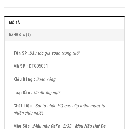
MÔ TẢ
ĐÁNH GIÁ (0)
Tên SP
:
Đầu tóc giả soăn trung tuổi
Mã SP :
ĐTG05031
Kiểu Dáng :
Soăn sóng
Loại Đầu :
Có đường ngôi
Chất Liệu :
Sợi tơ nhân HQ cao cấp mềm mượt tự
nhiên,chịu nhiệ
t.
Màu Sắc
:Màu nâu CaFe -2/33 . Màu Nâu Hạt Dẻ –