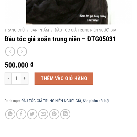
TRANG CHỦ
/
SẢN PHẨM
/
ĐẦU TÓC GIẢ TRUNG NIÊN NGƯỜI GIÀ
Đầu tóc giả soăn trung niên – ĐTG05031
500.000
₫
Đầu tóc giả soăn trung niên - ĐTG05031 số lượng
THÊM VÀO GIỎ HÀNG
Danh mục:
ĐẦU TÓC GIẢ TRUNG NIÊN NGƯỜI GIÀ
,
Sản phẩm nổi bật