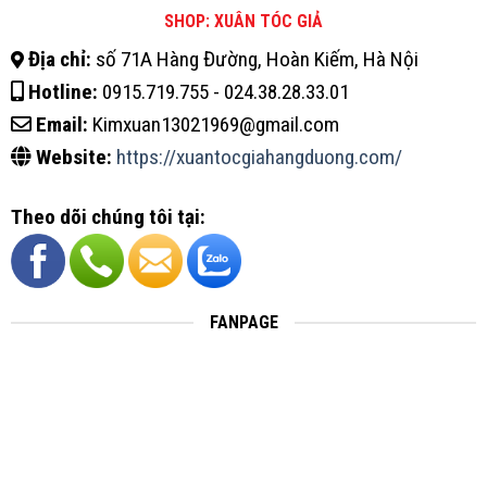
SHOP: XUÂN TÓC GIẢ
Địa chỉ:
số 71A Hàng Đường, Hoàn Kiếm, Hà Nội
Hotline:
0915.719.755 - 024.38.28.33.01
Email:
Kimxuan13021969@gmail.com
Website:
https://xuantocgiahangduong.com/
Theo dõi chúng tôi tại:
FANPAGE