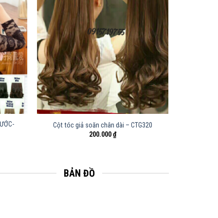
NƯỚC-
Cột tóc giả soăn chân dài – CTG320
200.000
₫
BẢN ĐỒ