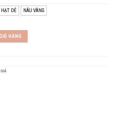
 HẠT DẺ
NÂU VÀNG
lượng
GIỎ HÀNG
 GIẢ