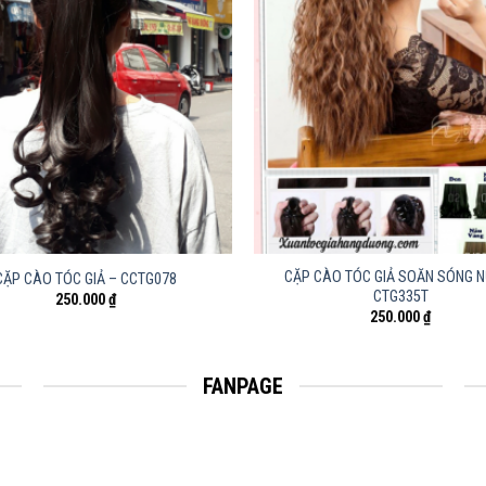
CẶP CÀO TÓC GIẢ SOĂN SÓNG 
CẶP CÀO TÓC GIẢ – CCTG078
CTG335T
250.000
₫
250.000
₫
FANPAGE