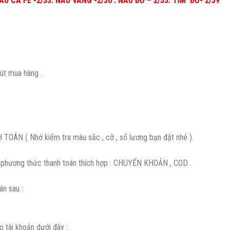
NÂU CÀ FE -2/33. NÂU VÀNG -2/30 . NÂU ĐỎ – 2/35. TÍM ĐỎ- 2/39
t mua hàng .
OÁN ( Nhớ kiểm tra màu sắc , cỡ , số lương bạn đặt nhé ).
họn phương thức thanh toán thích hợp : CHUYỂN KHOẢN , COD .
án sau :
 tài khoản dưới đây :