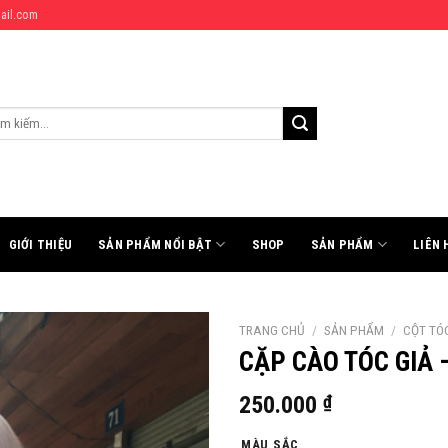
ail.com
:
GIỚI THIỆU
SẢN PHẨM NỔI BẬT
SHOP
SẢN PHẨM
LIÊN 
TRANG CHỦ
/
SẢN PHẨM
/
CỘT TÓC
CẶP CÀO TÓC GIẢ 
250.000
₫
MÀU SẮC