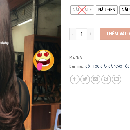
NÂU CAFE
NÂU ĐEN
NÂU
CẶP CÀO TÓC GIẢ - CCTG9541 số 
THÊM VÀO 
Mã:
N/A
Danh mục:
CỘT TÓC GIẢ - CẶP CÀO TÓC