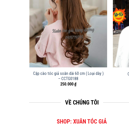
Cặp cào tóc giả soăn dài 60 cm ( Loại dày )
T321
– CCTG0188
250.000
₫
VỀ CHÚNG TÔI
SHOP: XUÂN TÓC GIẢ