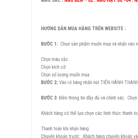
MÀU SẮC
: NÂU ĐEN – 02 . NÂU HẠT DẺ -04 . 
HƯỚNG DẪN MUA HÀNG TRÊN WEBSITE :
BƯỚC 1:
Chọn sản phẩm muốn mua và nhấn vào nú
Chọn màu sắc
Chọn kích cỡ
Chọn số lượng muốn mua
BƯỚC 2:
Vào rỏ hàng nhấn nút TIẾN HÀNH THANH T
BƯỚC 3
: Điền thông tin đầy đủ và chính xác . C
Khách hàng có thể lựa chọn các hình thức thanh to
Thanh toán khi nhận hàng
Chuyển khoản trước : Khách hàng chuyển khoản vào