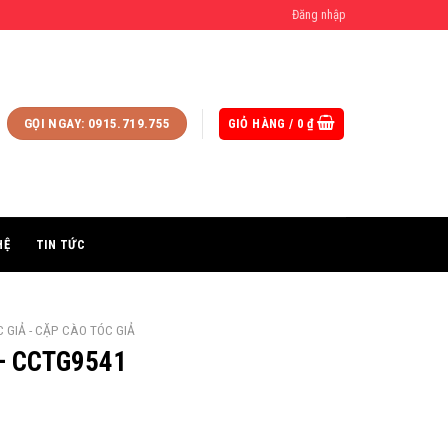
Đăng nhập
GIỎ HÀNG /
0
₫
GỌI NGAY: 0915.719.755
HỆ
TIN TỨC
 GIẢ - CẶP CÀO TÓC GIẢ
– CCTG9541