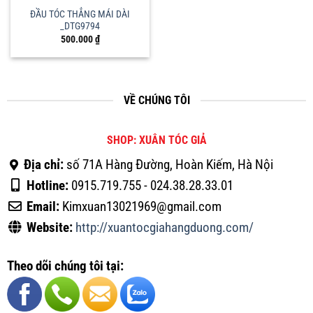
ĐẦU TÓC THẲNG MÁI DÀI
_DTG9794
500.000
₫
VỀ CHÚNG TÔI
SHOP: XUÂN TÓC GIẢ
Địa chỉ:
số 71A Hàng Đường, Hoàn Kiếm, Hà Nội
Hotline:
0915.719.755 - 024.38.28.33.01
Email:
Kimxuan13021969@gmail.com
Website:
http://xuantocgiahangduong.com/
Theo dõi chúng tôi tại: