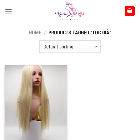
Bỏ
qua
nội
dung
HOME
/
PRODUCTS TAGGED “TÓC GIẢ”