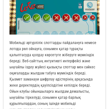
Мобильді әртүрлілік слоттарды пайдалануға немесе
лотода рөл ойнауға, сонымен қатар тұрақты
қалыптасуда қолдау көрсетуге жіберуге мүмкіндік
береді. Веб-сайттың интуитивті интерфейсі және
ыңғайлы іздеу жүйесі қызықты слоттар мен сәйкес
оқиғаларды жылдам табуға мүмкіндік береді.
Қызмет заманауи шифрлау әдістерінің арқасында
жеке деректердің қауіпсіздігіне кепілдік береді.
Ойын клубы ойыншыларға жылдам демалысты,
ыңғайлы тіркелуді, сонымен қатар барлық
құрылғылардан, соның ішінде мобильді