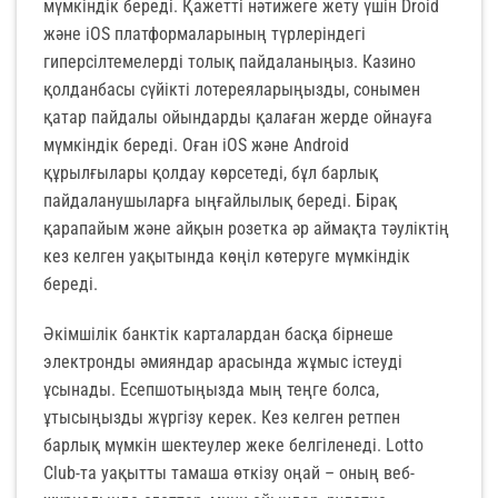
мүмкіндік береді. Қажетті нәтижеге жету үшін Droid
және iOS платформаларының түрлеріндегі
гиперсілтемелерді толық пайдаланыңыз. Казино
қолданбасы сүйікті лотереяларыңызды, сонымен
қатар пайдалы ойындарды қалаған жерде ойнауға
мүмкіндік береді. Оған iOS және Android
құрылғылары қолдау көрсетеді, бұл барлық
пайдаланушыларға ыңғайлылық береді. Бірақ
қарапайым және айқын розетка әр аймақта тәуліктің
кез келген уақытында көңіл көтеруге мүмкіндік
береді.
Әкімшілік банктік карталардан басқа бірнеше
электронды әмияндар арасында жұмыс істеуді
ұсынады. Есепшотыңызда мың теңге болса,
ұтысыңызды жүргізу керек. Кез келген ретпен
барлық мүмкін шектеулер жеке белгіленеді. Lotto
Club-та уақытты тамаша өткізу оңай – оның веб-