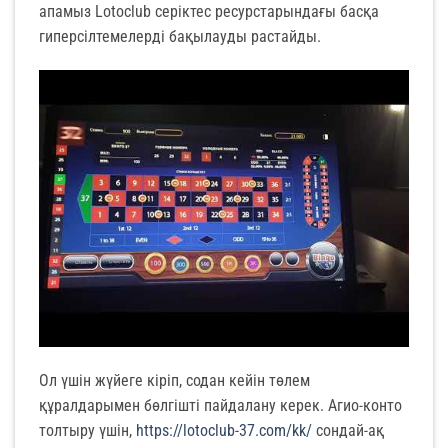
апамыз Lotoclub серіктес ресурстарындағы басқа
гиперсілтемелерді бақылауды растайды.
Ол үшін жүйеге кіріп, содан кейін төлем
құралдарымен бөлгішті пайдалану керек. Агио-конто
толтыру үшін,
https://lotoclub-37.com/kk/
сондай-ақ