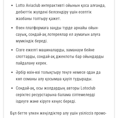
Lotto Aviaclub интерактивті ойынын қоса алғанда,
дебюттік жүлдені белсендіру үшін есептік
жазбаны толтыру қажет.
Өзен платформаға заңды түрде арнайы ойын-
сауық, сондай-ақ лотереялар ел аумағын алуға
мүмкіндік береді.
Сізге ежелгі машиналарды, заманауи бейне
слоттарды, сондай-ақ джекпоты бар ойындарды
пайдалану керек.
Әрбір өзін-өзі толықтыру теңге немесе одан да
көп соманы алу қосымша қауіп тудырады.
Сондай-ақ, осы жолдардың авторы Lotoclub
серіктес ресурстарына балама сілтемелерді
іздеуге және кіруге кеңес береді.
Бұл бетте үлкен жеңілдіктер алу үшін үзіліссіз промо-