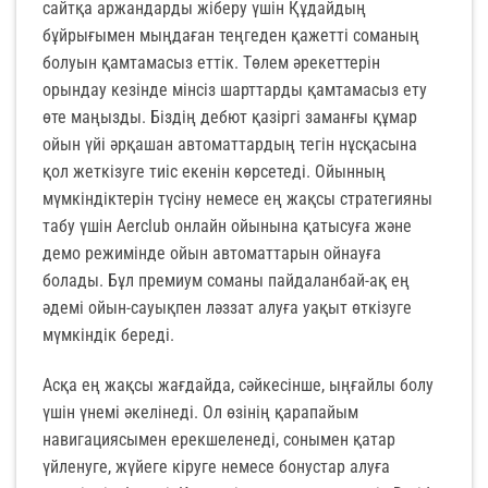
сайтқа аржандарды жіберу үшін Құдайдың
бұйрығымен мыңдаған теңгеден қажетті соманың
болуын қамтамасыз еттік. Төлем әрекеттерін
орындау кезінде мінсіз шарттарды қамтамасыз ету
өте маңызды. Біздің дебют қазіргі заманғы құмар
ойын үйі әрқашан автоматтардың тегін нұсқасына
қол жеткізуге тиіс екенін көрсетеді. Ойынның
мүмкіндіктерін түсіну немесе ең жақсы стратегияны
табу үшін Aerclub онлайн ойынына қатысуға және
демо режимінде ойын автоматтарын ойнауға
болады. Бұл премиум соманы пайдаланбай-ақ ең
әдемі ойын-сауықпен ләззат алуға уақыт өткізуге
мүмкіндік береді.
Асқа ең жақсы жағдайда, сәйкесінше, ыңғайлы болу
үшін үнемі әкелінеді. Ол өзінің қарапайым
навигациясымен ерекшеленеді, сонымен қатар
үйленуге, жүйеге кіруге немесе бонустар алуға