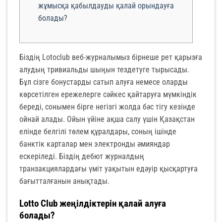
жұмысқа қабылдауды қалай орындауға
болады?
Біздің Lotoclub веб-журналымыз бірнеше рет қарызға
алудың тривиальды шыңын тездетуге тырысады.
Бұл сізге бонустарды сатып алуға немесе оларды
көрсетілген ережелерге сәйкес қайтаруға мүмкіндік
береді, сонымен бірге негізгі жолда бәс тігу кезінде
ойнай алады. Ойын үйіне ақша салу үшін Қазақстан
елінде белгілі төлем құралдары, соның ішінде
банктік карталар мен электронды әмияндар
ескеріледі.
Біздің дебют журналдың
транзакциялардағы үміт уақытын едәуір қысқартуға
бағытталғанын анықтады.
Lotto Club жеңілдіктерін қалай алуға
болады?