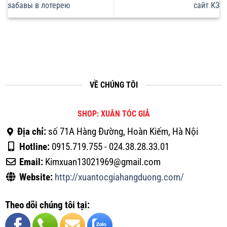
забавы в лотерею
сайт КЗ
VỀ CHÚNG TÔI
SHOP: XUÂN TÓC GIẢ
Địa chỉ:
số 71A Hàng Đường, Hoàn Kiếm, Hà Nội
Hotline:
0915.719.755 - 024.38.28.33.01
Email:
Kimxuan13021969@gmail.com
Website:
http://xuantocgiahangduong.com/
Theo dõi chúng tôi tại: