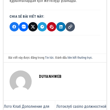
құрылғылардан қол жеткізуді ұсынады.
CHIA SẺ BÀI VIẾT NÀY:
Bài viết này được đăng trong
Tin tức
. Đánh dấu
liên kết thường trực
.
DUYANHWEB
Лото Клаб Дополнение для
Лотоклуб casino должностной