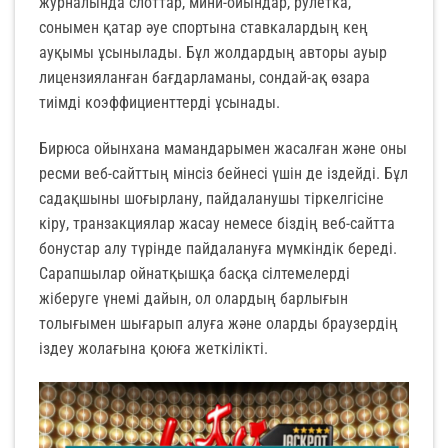
журналында слоттар, мини-ойындар, рулетка,
сонымен қатар әуе спортына ставкалардың кең
ауқымы ұсынылады. Бұл жолдардың авторы ауыр
лицензияланған бағдарламаны, сондай-ақ өзара
тиімді коэффициенттерді ұсынады.
Бирюса ойынхана мамандарымен жасалған және оны
ресми веб-сайттың мінсіз бейнесі үшін де іздейді. Бұл
садақшыны шоғырлану, пайдаланушы тіркелгісіне
кіру, транзакциялар жасау немесе біздің веб-сайтта
бонустар алу түрінде пайдалануға мүмкіндік береді.
Сарапшылар ойнатқышқа басқа сілтемелерді
жіберуге үнемі дайын, ол олардың барлығын
толығымен шығарып алуға және оларды браузердің
іздеу жолағына қоюға жеткілікті.