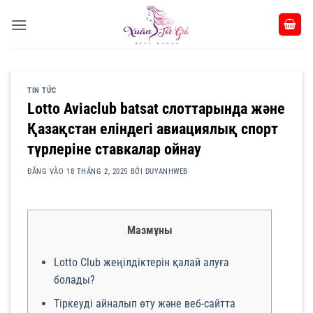
Bỏ
qua
nội
dung
TIN TỨC
Lotto Aviaclub batsat слоттарында және
Қазақстан еліндегі авиациялық спорт
түрлеріне ставкалар ойнау
ĐĂNG VÀO
18 THÁNG 2, 2025
BỞI
DUYANHWEB
Мазмұны
Lotto Club жеңілдіктерін қалай алуға
болады?
Тіркеуді айналып өту және веб-сайтта