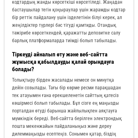
кодтардың жанды көрсеткіші көрсетіледі. Жаңадан
бастаушылар тегін қоңыраулар үшін жарамды кодтар
бір реттік пайдалану үшін ізделетінін білуі керек, ал
жеңілдіктер түрлері бәс тігуді қамтиды. Отандық
тәжірибе көрсеткендей, қаражатты депозитке салу
барлық платформаларда тиімді болып табылады.
Тіркеуді айналып өту және веб-сайтта
жұмысқа қабылдауды қалай орындауға
болады?
Толықтыру бірден жасалады немесе он минутқа
дейін созылады. Тағы бір көрме ресми парақшадан
тек атауымен ғана ерекшеленетін сайттың қатесіз
көшірмесі болып табылады. Бұл сізге ең маңызды
порталдан өтуді барынша жайлылықпен аяқтауға
мүмкіндік береді. Веб-сайтта берілген электрондық
пошта мекенжайын пайдаланыңыз және дереу
дилеммаңызды есептеңіз. Сонымен қатар, біздің