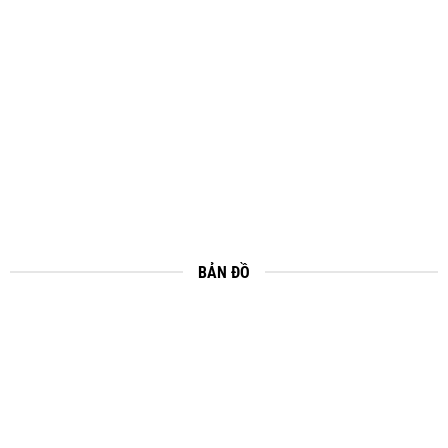
BẢN ĐỒ