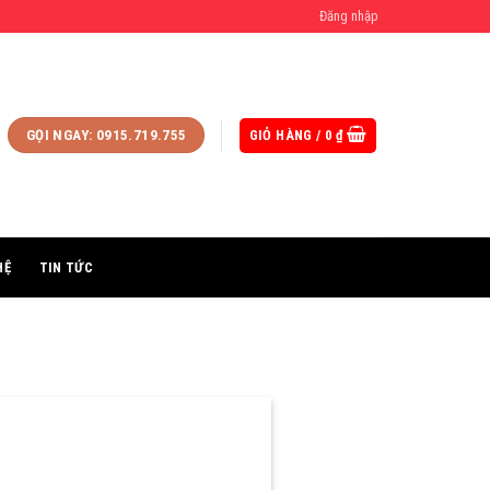
Đăng nhập
GIỎ HÀNG /
0
₫
GỌI NGAY: 0915.719.755
HỆ
TIN TỨC