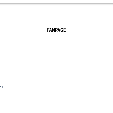
FANPAGE
m/