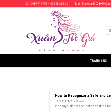
Skip
Sđt: 0915.719.755 – 024.38.28.33.01
Mail: Kimxuan13021969@gm
to
content
Tìm
kiếm
TRANG CHỦ
How to Recognize a Safe and Le
18 Tháng Mười Một, 2024
In today’s digital age, online casinos h