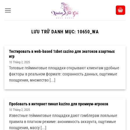
Bỏ
qua
nội
dung
LƯU TRỮ DANH MỤC:
10650_WA
Тестировать в web-based 1xbet cazino для знатоков азартных
игр
10 Tháng 2, 2025
Топовые гейминговые площадки открывают клиентам удобные
факторы в реальном формате: сохранность данных, ощутимые
поощрения, множество [...]
Пробовать в интернет пинап kazino для премиум-игроков
10 Tháng 2, 2025
Известные гейминговые площадки дают гэмблерам лояльные
правила в платном режиме: анонимность аккаунта, ощутимые
поощрения, массу [...]