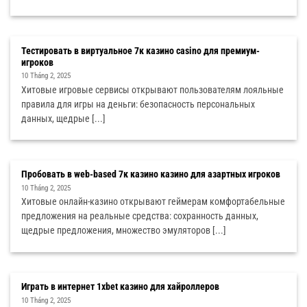
Тестировать в виртуальное 7к казино casino для премиум-
игроков
10 Tháng 2, 2025
Хитовые игровые сервисы открывают пользователям лояльные
правила для игры на деньги: безопасность персональных
данных, щедрые [...]
Пробовать в web-based 7к казино казино для азартных игроков
10 Tháng 2, 2025
Хитовые онлайн-казино открывают геймерам комфортабельные
предложения на реальные средства: сохранность данных,
щедрые предложения, множество эмуляторов [...]
Играть в интернет 1xbet казино для хайроллеров
10 Tháng 2, 2025