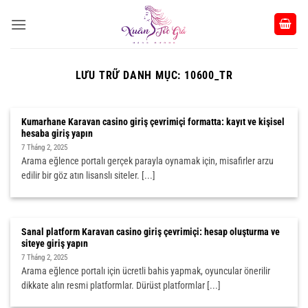
Bỏ
qua
nội
dung
LƯU TRỮ DANH MỤC:
10600_TR
Kumarhane Karavan casino giriş çevrimiçi formatta: kayıt ve kişisel
hesaba giriş yapın
7 Tháng 2, 2025
Arama eğlence portalı gerçek parayla oynamak için, misafirler arzu
edilir bir göz atın lisanslı siteler. [...]
Sanal platform Karavan casino giriş çevrimiçi: hesap oluşturma ve
siteye giriş yapın
7 Tháng 2, 2025
Arama eğlence portalı için ücretli bahis yapmak, oyuncular önerilir
dikkate alın resmi platformlar. Dürüst platformlar [...]