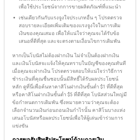
เพื่อใช้ประโยชน์จากการขายผลิตภัณฑ์ที่แนะนำ
เช่นเดียวกันกับแรงจูงใจประเภทอื่น ๆ โปรดตรวจ
สอบรายละเอียดเพิ่มเติมของแรงจูงใจในการเติม
เงินของคุณเสมอ เพื่อให้แน่ใจว่าคุณจะได้รับข้อ
เสนอที่ดีที่สุด และจะตรงตามเงื่อนไขการเดิมพัน
หากเป็นโบนัสไม่ต้องฝากเงิน ไม่จำเป็นต้องฝากเงิน
และเงินโบนัสจะแจ้งให้คุณทราบในบัญชีของคุณทันที
เมื่อคุณจะฝากเงิน โปรดตรวจสอบให้แน่ใจว่าวิธีการ
ชำระเงินที่คุณชื่นชอบนั้นมีสิทธิ์ได้รับผลประโยชน์
หลัก ดูที่นี่เพื่อค้นหาคาสิโนฝากเงินขั้นต่ำ $1 ที่ดีที่สุด
หรือคาสิโนฝากเงินขั้นต่ำ $5 ที่ดีที่สุด โบนัสส่วนใหญ่มี
ข้อกำหนดการเดิมพัน ซึ่งหมายความว่าคุณจะต้อง
เลือกจำนวนเงินก่อนถอนเงินกำไรนั้น คาสิโนบางแห่ง
เสนอโบนัสหรือผลประโยชน์เพื่อให้ผู้เล่นเข้าร่วมการ
แข่งขัน
การขอรับสิทธิประโยชน์ด้านการเงิน