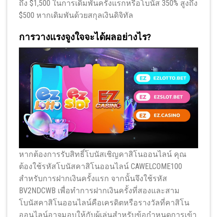
ถึง $1,500 ในการเดิมพันครั้งแรกหรือโบนัส 350% สูงถึง
$500 หากเดิมพันด้วยสกุลเงินดิจิทัล
การวางแรงจูงใจจะได้ผลอย่างไร?
หากต้องการรับสิทธิ์โบนัสเชิญคาสิโนออนไลน์ คุณ
ต้องใช้รหัสโบนัสคาสิโนออนไลน์ CAWELCOME100
สำหรับการฝากเงินครั้งแรก จากนั้นจึงใช้รหัส
BV2NDCWB เพื่อทำการฝากเงินครั้งที่สองและสาม
โบนัสคาสิโนออนไลน์คือเครดิตหรือรางวัลที่คาสิโน
ออนไลน์อาจมอบให้กับผู้เล่นสำหรับข้อกำหนดการเข้า