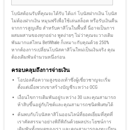
โบนัสต้อนรับที่คุณจะได้รับ ได้แก่ โบนัสฝากเงิน โบนัส
ไม่ต้องฝากเงิน หมุนฟรีเพื่อใช้เล่นสล็อต หรือรับเงินคืน
จากการสูญเสีย สำหรับคาสิโนในพื้นที่ นี่อาจเป็นการ
ผสมผสานของทุกอย่าง พูดง่ายๆ ไม่ว่าคุณจะวางเดิม
พันมากแค่ไหน BetWhale ก็เหมาะกับคุณด้วย 250%
หากต้องการเปลี่ยนโบนัสคาสิโนใหม่เป็นเงินจริง คุณ
ต้องเดิมพันจำนวนหนึ่งก่อน
ครอบคลุมถึงการจ่ายเงิน
โอปอลคือความสูงของเท้าซึ่งผู้เชี่ยวชาญจะเริ่ม
ตั้งแต่เมื่อพวกเขาสร้างบัญชีระหว่าง OCG
เงื่อนไขการเดิมพันอยู่ระหว่าง 30 และคุณสามารถ
ห้าสิบขึ้นอยู่กับไซต์และคุณสามารถชนิดพิเศษได้
ค้นพบกับโบนัสคาสิโนออนไลน์ที่ยอดเยี่ยมที่สุดที่
เราคัดสรรมาอย่างพิถีพิถันด้วยผลประโยชน์การ
เดิมพันทั้งหมดของเรา และคุณสามารถลงทะเบียน