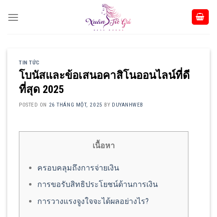
Skip
to
content
TIN TỨC
โบนัสและข้อเสนอคาสิโนออนไลน์ที่ดี
ที่สุด 2025
POSTED ON
26 THÁNG MỘT, 2025
BY
DUYANHWEB
เนื้อหา
ครอบคลุมถึงการจ่ายเงิน
การขอรับสิทธิประโยชน์ด้านการเงิน
การวางแรงจูงใจจะได้ผลอย่างไร?