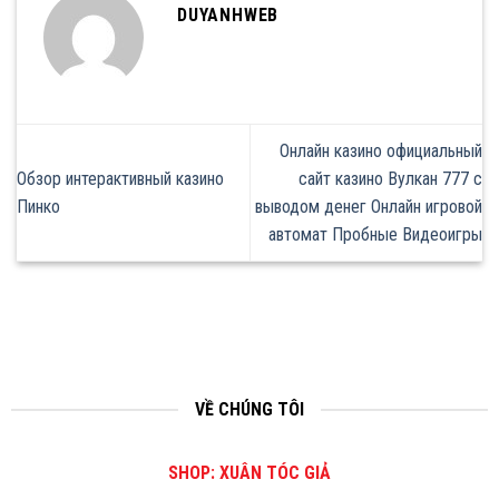
DUYANHWEB
Онлайн казино официальный
Обзор интерактивный казино
сайт казино Вулкан 777 с
Пинко
выводом денег Онлайн игровой
автомат Пробные Видеоигры
VỀ CHÚNG TÔI
SHOP: XUÂN TÓC GIẢ