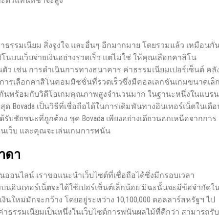
ะตัวแทนที่ช้าจะสูง
นค่าธรรมเนียม สิ่งจูงใจ และอื่นๆ อีกมากมาย โดยรวมแล้ว เหมือนกั
นบนเว็บจ่ายเงินอย่างรวดเร็ว แต่ไม่ใช่ ให้คุณเลือกคาสิโน
่วนตัว เช่น การดำเนินการทางธนาคาร ค่าธรรมเนียมเปอร์เซ็นต์ คลั
ารเลือกคาสิโนคอมมิชชั่นที่รวดเร็วซึ่งมีคอลเลกชันเกมขนาดเล็
ยวกันพร้อมกับวิดีโอเกมคุณภาพสูงจำนวนมาก ในฐานะหนึ่งในแบรนด์
สุด Bovada เป็นวิธีที่เชื่อถือได้ในการเดิมพันทางอินเทอร์เน็ตในเดื
รับชัยชนะที่ถูกต้อง ชุด Bovada เพียงอย่างเดียวนอกเหนือจากการ
บนเว็บ และคุณจะเล่นเกมการพนัน
นาดา
ไลน์ เราขอแนะนำเว็บไซต์ที่เชื่อถือได้ซึ่งมีกรอบเวลา
งบนอินเทอร์เน็ตจะได้ใช้เปอร์เซ็นต์เล็กน้อย มิฉะนั้นจะมีข้อจำกัดใ
ินใหม่มักจะกว้าง โดยอยู่ระหว่าง 10,100,000 ดอลลาร์สหรัฐฯ ไป
ค่าธรรมเนียมเป็นหนึ่งในเว็บไซต์การพนันผลไม้ที่ดีกว่า สามารถรับ