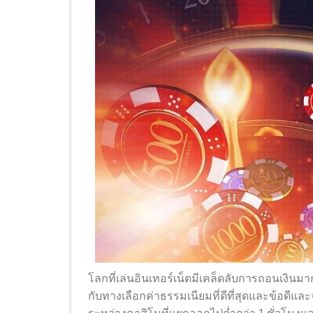
โลกที่เล่นอินเทอร์เน็ตมีเคล็ดลับการถอนเงินมากมา
กับทางเลือกค่าธรรมเนียมที่ดีที่สุดและข้อดี