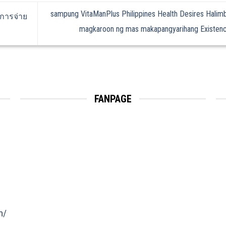
sampung VitaManPlus Philippines Health Desires Halim
 การจ่าย
magkaroon ng mas makapangyarihang Existen
FANPAGE
m/