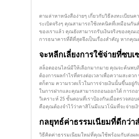
ตามล่าหาหนังสือง่ายๆ เกี่ยวกับวิธีลงทะเบียนคา
ระเบิดจริงๆ คุณสามารถใช้เทคนิคที่เหมือนกัน
ของเราแล้ว คุณยังสามารถรับเงินจริงของคุณเอง
การธนาคารที่ดีที่สุดจึงเป็นเรื่องสำคัญ หากคุ
จะหลีกเลี่ยงการใช้จ่ายที่ซบเ
สล็อตออนไลน์มีให้เลือกมากมาย คุณจะค้นพบส
ต้องการผลกำไรที่ตรงต่อเวลาเพื่อความสะดวก
ตก็ตาม ความรวดเร็วในการจ่ายเงินนั้นขึ้นอยู่
ในการฝากและคุณสามารถถอนออกได้ การถอนเง
วิเคราะห์ 25 ขั้นตอนที่เราป้องกันเมื่อตรวจสอบ
คือคุณต้องจำไว้ว่าคาสิโนมีแนวโน้มที่จะจ่ายเงิ
กลยุทธ์ค่าธรรมเนียมที่ดีกว
วิธีคิดค่าธรรมเนียมใหม่ที่คุณใช้พร้อมกับส่