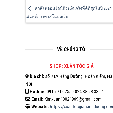
คาสิโนออนไลน์ด้วยเงินจริงที่ดีที่สุดในปี 2024
เงินที่ดีกว่าคาสิโนบนเว็บ
VỀ CHÚNG TÔI
SHOP: XUÂN TÓC GIẢ
Địa chỉ:
số 71A Hàng Đường, Hoàn Kiếm, Hà
Nội
Hotline:
0915.719.755 - 024.38.28.33.01
Email:
Kimxuan13021969@gmail.com
Website:
https://xuantocgiahangduong.co