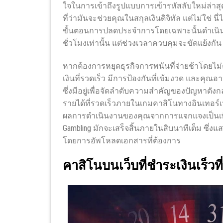
ใจในการเข้าถึงรูปแบบการเข้ารหัสลับใหม่ล่าสุ
ที่ว่ามันจะช่วยคุณในสกุลเงินดิจิทัล แต่ไม่ใช่ นี
ขั้นตอนการปลดประจำการโดยเฉพาะนั้นดำเนินก
ชั่วโมงเท่านั้น แต่ช่วงเวลาควบคุมจะขัดแย้งกัน
หากต้องการหยุดธุรกิจการพนันที่จ่ายช้าโดยไม
เงินที่รวดเร็ว มีการป้องกันที่เข้มงวด และคุณอา
ซึ่งมีอยู่เพื่อจัดลำดับความสำคัญของปัญหาดัง
รายได้ที่รวดเร็วภายในเกมคาสิโนทางอินเทอร์เ
ผลการดำเนินงานของคุณจากการแจกแจงเป็นเพียงกา
Gambling มักจะเสร็จสิ้นภายในสิบนาทีเต็ม ซึ่ง
โดยการอัพโหลดเอกสารที่ต้องการ
คาสิโนบนเว็บที่ชำระเงินเร็ว