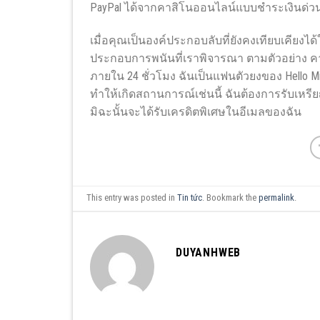
PayPal ได้จากคาสิโนออนไลน์แบบชำระเงินด่ว
เมื่อคุณเป็นองค์ประกอบลับที่ยังคงเทียบเคียง
ประกอบการพนันที่เราพิจารณา ตามตัวอย่าง คาสิ
ภายใน 24 ชั่วโมง ฉันเป็นแฟนตัวยงของ Hello M
ทำให้เกิดสถานการณ์เช่นนี้ ฉันต้องการรับเห
มิฉะนั้นจะได้รับเครดิตพิเศษในอีเมลของฉัน
This entry was posted in
Tin tức
. Bookmark the
permalink
.
DUYANHWEB