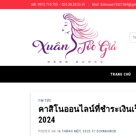
Skip
Sđt: 0915.719.755 – 024.38.28.33.01
Mail: Kimxuan13021969@gm
to
content
Tìm
kiếm
TRANG CHỦ
TIN TỨC
คาสิโนออนไลน์ที่ชำระเงินเ
2024
POSTED ON
16 THÁNG MỘT, 2025
BY
DUYANHWEB