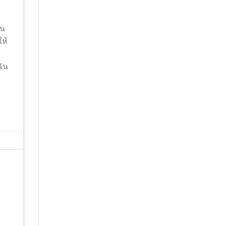
าน
ให้
ฉัน