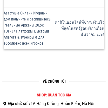
Азартные Онлайн Игорный
дом получите и распишитесь
คาสิโนออนไลน์ที่ชำระเงินเร็ว
Реальные Аржаны 2024:
ที่สุดในสหรัฐอเมริกาเดือน
ТОП-37 Платформ, Быстрый
ธันวาคม 2024
Апагога & Турниры & для
абсолютно всех игроков
VỀ CHÚNG TÔI
SHOP: XUÂN TÓC GIẢ
Địa chỉ:
số 71A Hàng Đường, Hoàn Kiếm, Hà Nội