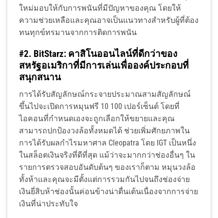
ใหม่มอบให้กับการพนันที่มีปัญหาของคุณ โดยให้
ความช่วยเหลือและคุณอาจเป็นแนวทางสำหรับผู้ที่ต้อง
ทนทุกข์ทรมานจากการติดการพนัน
#2. BitStarz: คาสิโนออนไลน์ที่ดีกว่าของ
สหรัฐอเมริกาที่มีการเล่นเพื่อองค์ประกอบที่
สนุกสนาน
การได้รับสัญลักษณ์กระจายประมาณสามสัญลักษณ์
ขึ้นไปจะเปิดการหมุนฟรี 10 100 เปอร์เซ็นต์ โดยที่
ไอคอนที่กำหนดเองจะถูกเลือกให้ขยายและคุณ
สามารถปกป้องวงล้อทั้งหมดได้ ช่วยเพิ่มศักยภาพใน
การได้รับผลกำไรมหาศาล Cleopatra โดย IGT เป็นหนึ่ง
ในสล็อตเงินจริงที่ดีที่สุด แม้ว่าจะมากกว่าช่องอื่นๆ ใน
รายการตรวจสอบอันดับต้นๆ ของเราก็ตาม หมุนวงล้อ
ทั้งห้าและคุณจะมีตั้งแต่การรวมกันไปจนถึงช่องจ่าย
เงินยี่สิบห้าช่องนั้นค่อนข้างน่าตื่นเต้นเนื่องจากการจ่าย
เงินที่น่าประทับใจ