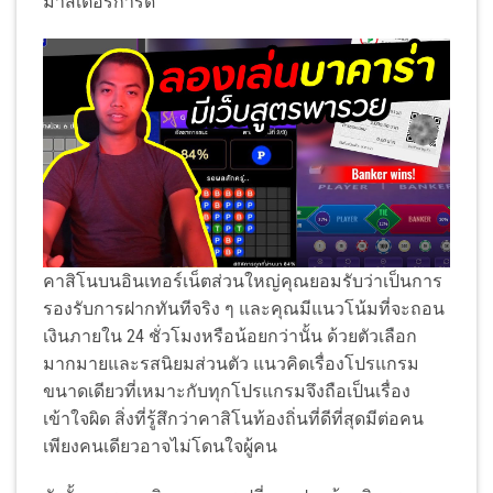
มาสเตอร์การ์ด
คาสิโนบนอินเทอร์เน็ตส่วนใหญ่คุณยอมรับว่าเป็นการ
รองรับการฝากทันทีจริง ๆ และคุณมีแนวโน้มที่จะถอน
เงินภายใน 24 ชั่วโมงหรือน้อยกว่านั้น ด้วยตัวเลือก
มากมายและรสนิยมส่วนตัว แนวคิดเรื่องโปรแกรม
ขนาดเดียวที่เหมาะกับทุกโปรแกรมจึงถือเป็นเรื่อง
เข้าใจผิด สิ่งที่รู้สึกว่าคาสิโนท้องถิ่นที่ดีที่สุดมีต่อคน
เพียงคนเดียวอาจไม่โดนใจผู้คน