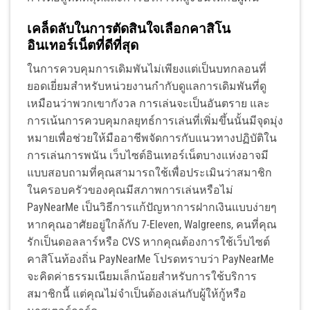
เคล็ดลับในการตัดสินใจเลือกคาสิโน
อินเทอร์เน็ตที่ดีที่สุด
ในการควบคุมการเดิมพันไม่เพียงแต่เป็นบทกลอนที่
ยอดเยี่ยมสำหรับหน่วยงานกำกับดูแลการเดิมพันที่ดู
เหมือนว่าพวกเขากังวล การเล่นจะเป็นอันตราย และ
การเน้นการควบคุมกลยุทธ์การเล่นที่เพิ่มขึ้นนั้นมีจุดมุ่ง
หมายเพื่อช่วยให้มืออาชีพจัดการกับแนวทางปฏิบัติใน
การเล่นการพนัน เว็บไซต์อินเทอร์เน็ตบางแห่งอาจมี
แบบสอบถามที่คุณสามารถใช้เพื่อประเมินว่าสมาชิก
ในครอบครัวของคุณมีสภาพการเล่นหรือไม่
PayNearMe เป็นวิธีการแก้ปัญหาการฝากเงินแบบง่ายๆ
หากคุณอาศัยอยู่ใกล้กับ 7-Eleven, Walgreens, คนที่คุณ
รักเป็นดอลลาร์หรือ CVS หากคุณต้องการใช้เว็บไซต์
คาสิโนท้องถิ่น PayNearMe โปรดทราบว่า PayNearMe
จะคิดค่าธรรมเนียมเล็กน้อยสำหรับการใช้บริการ
สมาชิกนี้ แต่คุณไม่จำเป็นต้องเล่นกับผู้ให้กู้หรือ