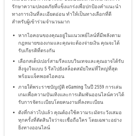
รักษาความปลอดภัยที่แข็งแกร่งเพื่อปกป้องคำแนะนำ
ทางการเงินที่ละเอียดอ่อน ทำให้เป็นทางเลือกที่ดี
สำหรับผู้เข้าร่วมจำนวนมาก
หากไอคอนของคุณอยู่ในแนวเพย์ไลน์ที่มีพลังตาม
กฎหมายของเกมและคุณจะต้องจ่ายเงิน คุณจะได้
รับเกียรติที่ตรงกัน
เลือกสเต็ปเปอร์สามรีลแบบวินเทจและคุณอาจได้รับ
สิ่งจูงใจแบบ 5 รีลไปยังสล็อตสมัยใหม่ที่ใหญ่ที่สุด
พร้อมแจ็คพอตไอคอน
ภายใต้พระราชบัญญัติ eGaming ในปี 2559 การเล่น
เกมเพื่อความบันเทิงและการเดิมพันออนไลน์ควรได้
รับการจัดระเบียบโดยคนงานที่ลงทะเบียน
ดังที่กล่าวไปแล้ว คุณต้องใช้ความระมัดระวังเสมอ
ทุกครั้งที่ตัดสินใจว่าจะเชื่อถือใคร โดยเฉพาะอย่าง
ยิ่งทางออนไลน์