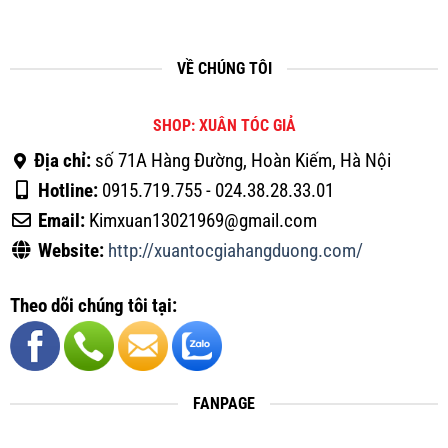
VỀ CHÚNG TÔI
SHOP: XUÂN TÓC GIẢ
Địa chỉ:
số 71A Hàng Đường, Hoàn Kiếm, Hà Nội
Hotline:
0915.719.755 - 024.38.28.33.01
Email:
Kimxuan13021969@gmail.com
Website:
http://xuantocgiahangduong.com/
Theo dõi chúng tôi tại:
FANPAGE