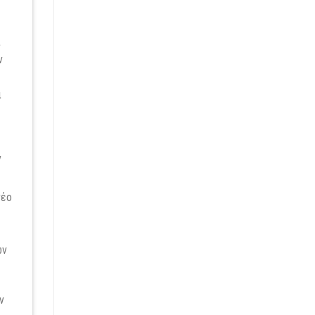
ι
ν
ι
νέο
ων
ν