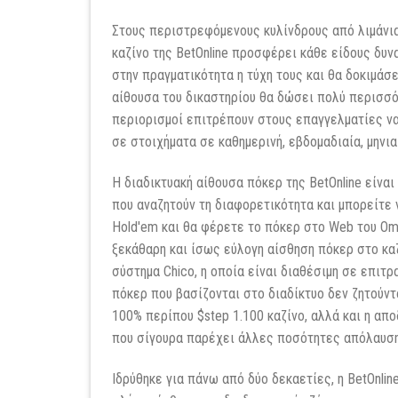
Στους περιστρεφόμενους κυλίνδρους από λιμάνια 
καζίνο της BetOnline προσφέρει κάθε είδους δυν
στην πραγματικότητα η τύχη τους και θα δοκιμάσε
αίθουσα του δικαστηρίου θα δώσει πολύ περισσό
περιορισμοί επιτρέπουν στους επαγγελματίες ν
σε στοιχήματα σε καθημερινή, εβδομαδιαία, μηνια
Η διαδικτυακή αίθουσα πόκερ της BetOnline είνα
που αναζητούν τη διαφορετικότητα και μπορείτε 
Hold'em και θα φέρετε το πόκερ στο Web του Om
ξεκάθαρη και ίσως εύλογη αίσθηση πόκερ στο κα
σύστημα Chico, η οποία είναι διαθέσιμη σε επιτ
πόκερ που βασίζονται στο διαδίκτυο δεν ζητού
100% περίπου $step 1.100 καζίνο, αλλά και η α
που σίγουρα παρέχει άλλες ποσότητες απόλαυση
Ιδρύθηκε για πάνω από δύο δεκαετίες, η BetOnlin