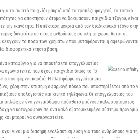
για το σωστό παιχνίδι μακριά από το τραπέζι φαγητού, το τοπικό
ατότητες να αποκτήσουν άτομα να δοκιμάσουν παιχνίδια τζόγου, είνα
τε την ικανότητα. Η επέκταση μακριά από τον διαδικτυακό τζόγο στη
τερες δυνατότητες στους ανθρώπους σε όλη τη χώρα. Αυτοί οι
α ελέγχουν το ποσό των χρημάτων που μεταφέρονται ή αφιερώνοντα
ία, διαφορετικά ετήσια βάση.
ι ένα καταφύγιο για να αποκτήσετε επαγγελματίες
να αγωνιστείτε, που έχουν παιχνίδια όπως το Tx
aha που φέρνει καρδιά. Η πλατφόρμα εγγυάται μια
ζίνο, χάρη στην επίσημη εφαρμογή πόκερ που υποστηρίζεται από το 
ραπέζιους υπολογιστές και κινητά τηλέφωνα. Οι επαγγελματίες του
νται απλώς με ένα γενναιόδωρο πρόσθετο μπόνους καλωσορίσματος
ποδοχή να καταγραφούν σε ένα καλό εξατομικευμένο σύστημα προνομί
ς και μπορεί να συνεργαστείτε.
e έχει γίνει μια διάσημη εναλλακτική λύση για τους ανθρώπους για τη