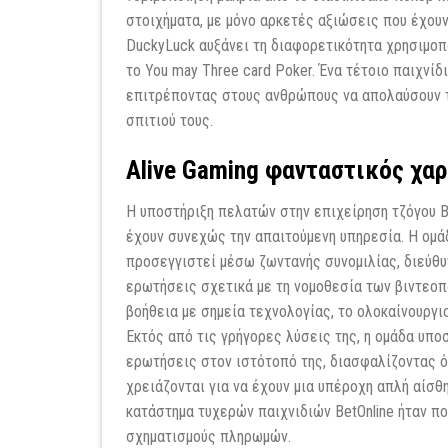
στοιχήματα, με μόνο αρκετές αξιώσεις που έχουν
DuckyLuck αυξάνει τη διαφορετικότητα χρησιμοπ
το You may Three card Poker. Ένα τέτοιο παιχνί
επιτρέποντας στους ανθρώπους να απολαύσουν τη
σπιτιού τους.
Alive Gaming φανταστικός χα
Η υποστήριξη πελατών στην επιχείρηση τζόγου Be
έχουν συνεχώς την απαιτούμενη υπηρεσία. Η ομά
προσεγγιστεί μέσω ζωντανής συνομιλίας, διεύθυ
ερωτήσεις σχετικά με τη νομοθεσία των βιντεοπ
βοήθεια με σημεία τεχνολογίας, το ολοκαίνουργι
Εκτός από τις γρήγορες λύσεις της, η ομάδα υπ
ερωτήσεις στον ιστότοπό της, διασφαλίζοντας ό
χρειάζονται για να έχουν μια υπέροχη απλή αίσθ
κατάστημα τυχερών παιχνιδιών BetOnline ήταν π
σχηματισμούς πληρωμών.