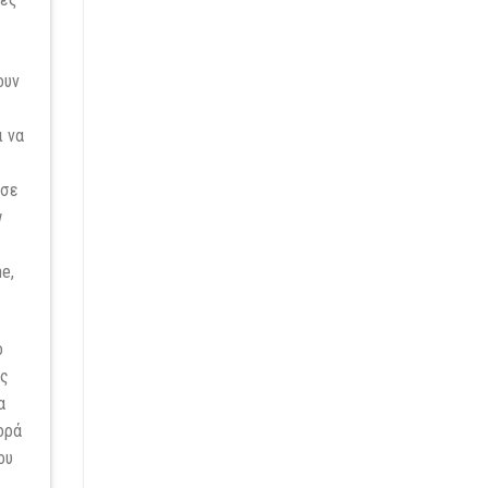
ουν
ι να
 σε
w
e,
ό
ές
α
ορά
ου