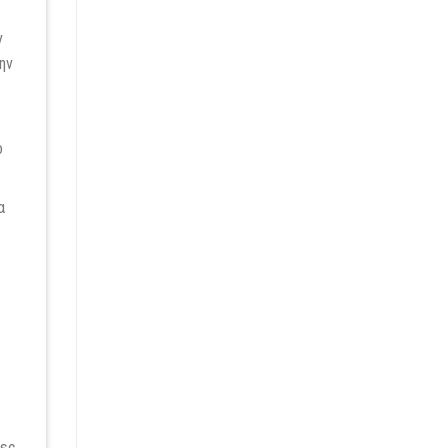
ν
ην
ο
α
λες