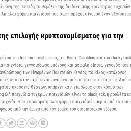
εί μόνη της, επειδή το θεμέλιο της διαδικτυακής κοινότητας τυχερών
κίλη πλατφόρμα παιχνιδιού που σας παρέχει σίγουρα έναν εξαιρετικ
της επιλογής κρυπτονομίσματος για την
νου του Ignition Local casino, του Bistro Gambling και του DuckyLuc
ά παιχνίδια, γενναιόδωρα μπόνους και ασφαλή δίκτυα, γεγονός που 
ς ανθρώπους των Ηνωμένων Πολιτειών. Ο νέος ποικίλος κατάλογος
ασίζονται στον ιστό είναι μόνο ένα από τα πιο πειστικά τους. Από τ
φατες εκδόσεις θέσεων, υπάρχει κάτι για όλους στον κόσμο των
φιλή παιχνίδια τυχερών παιχνιδιών είναι το blackjack, η ρουλέτα κ
παιχνίδι. Η πιο πρόσφατη πλατφόρμα παιχνιδιού μακριά από το τοπι
 φάρος από την άμυνα από τον τομέα του διαδικτυακού τζόγου.